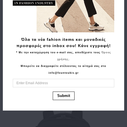
Όλα τα νέα fahion items και μοναδικές
προσφορές στο inbox σου! Κάνε εγγραφή!
* Με την καταχώρηση του e-mail σας, αποδέχεστε τους
Όρους
Αγορά
χρήσης
.
Βαλίτσα καμπίνας σκληρή SAMSONITE Upscape 143108-
Μπορείτε να διαγραφείτε στέλνοντας το αίτημά σας στο
1924 Κίτρινο
info@fountoukis.gr
285.00€
228.00€
Submit