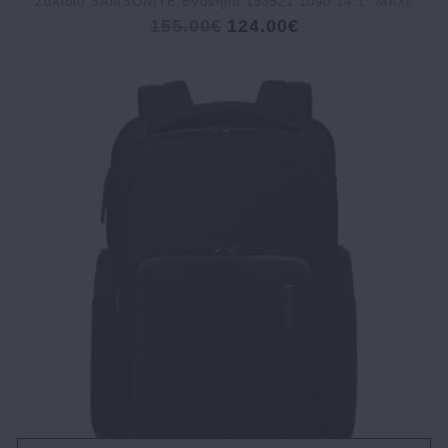
Σακίδιο SAMSONITE Evosight 153521 1090 14.1" Μπλε
155.00€
124.00€