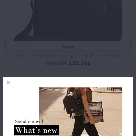
Αγορά
Τσάντα SAMSONITE Evosight 153525 15.6" Μαύρο
169.00€
135.20€