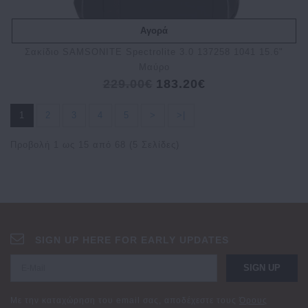
Αγορά
Σακίδιο SAMSONITE Spectrolite 3.0 137258 1041 15.6"
Μαύρο
229.00€
183.20€
1
2
3
4
5
>
>|
Προβολή 1 ως 15 από 68 (5 Σελίδες)
SIGN UP HERE FOR EARLY UPDATES
SIGN UP
Με την καταχώρηση του email σας, αποδέχεστε τους
Όρους