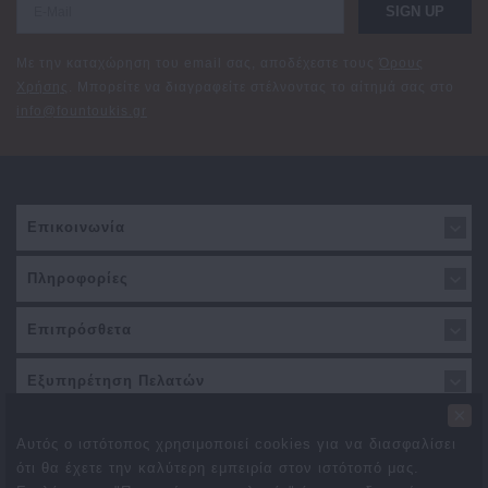
SIGN UP
Με την καταχώρηση του email σας, αποδέχεστε τους
Όρους
Χρήσης
. Μπορείτε να διαγραφείτε στέλνοντας το αίτημά σας στο
info@fountoukis.gr
Επικοινωνία
Πληροφορίες
Επιπρόσθετα
Εξυπηρέτηση Πελατών
×
Αυτός ο ιστότοπος χρησιμοποιεί cookies για να διασφαλίσει
ότι θα έχετε την καλύτερη εμπειρία στον ιστότοπό μας.