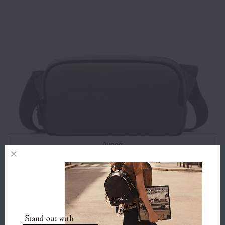
Αγορά
Τσαντάκι Μέσης BANGE 3097 Χακί
30.00€
24.00€