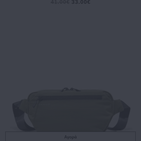
41.00€
33.00€
Αγορά