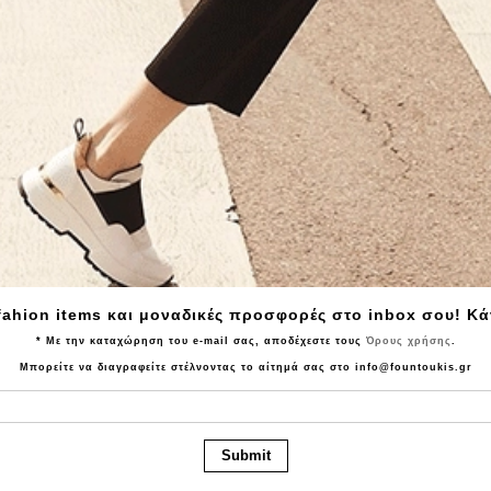
 TOUS Gorra Bear Ears
Σκουφάκι TOMMY HILFIGE
002307644 Καφέ
Linear Logo Patch Beanie 179
9.00€
39.90€
30.90€
24.70€
fahion items και μοναδικές προσφορές στο inbox σου! Κ
* Με την καταχώρηση του e-mail σας, αποδέχεστε τους
Όρους χρήσης
.
Μπορείτε να διαγραφείτε στέλνοντας το αίτημά σας στο info@fountoukis.gr
Submit