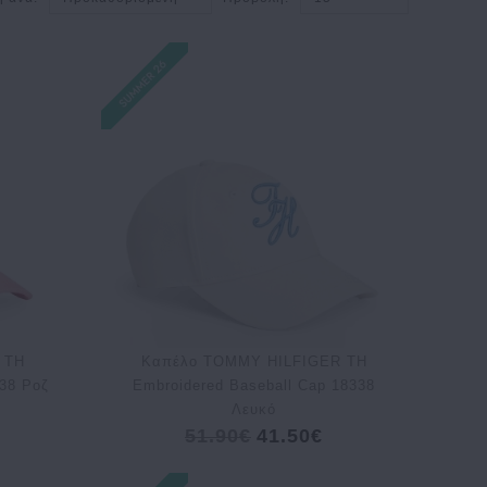
 TH
Kαπέλο TOMMY HILFIGER TH
338 Ροζ
Embroidered Baseball Cap 18338
Λευκό
51.90€
41.50€