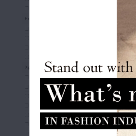
Σκουφάκια
Brands
Guess
Ted Baker
Tommy Hilfiger
Tous
Σκουφάκι
Χρώματα
Pom 
5
Κάμελ
Καφέ
Κρεμ
Λευκό
Μαύρο
Μπεζ
Μπλε