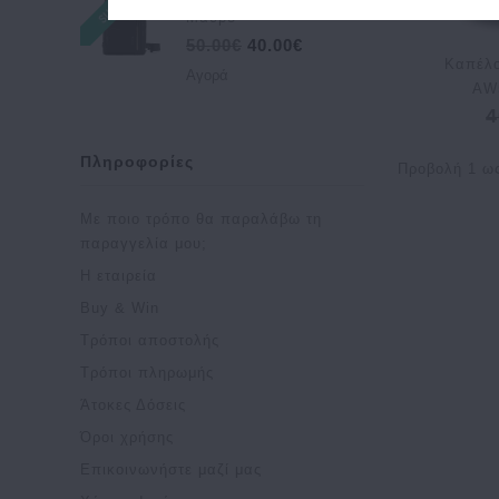
Μαύρο
50.00€
40.00€
Καπέλο
Αγορά
AW
4
Πληροφορίες
Προβολή 1 ως
Με ποιο τρόπο θα παραλάβω τη
παραγγελία μου;
Η εταιρεία
Buy & Win
Τρόποι αποστολής
Τρόποι πληρωμής
Άτοκες Δόσεις
Όροι χρήσης
Επικοινωνήστε μαζί μας