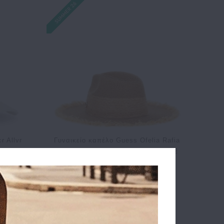
 Allvr
Γυναικείο καπέλο Guess Ofelia Rafia
Λευκό
Fedora AW5509POL01 Ανοιχτό καφέ
55.00€
44.00€