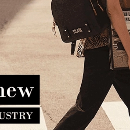
 TOMMY HILFIGER TH Pom
Σκουφάκι TOMMY HILFIGER T
Beanie 18178 Μαύρο
Fluffy Beanie 17779 Μαύ
6.90€
45.50€
41.90€
33.50€