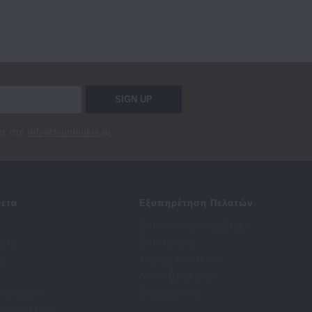
SIGN UP
σας στο
info@fountoukis.gr
ετα
Εξυπηρέτηση Πελατών
Επικοινωνήστε μαζί μας
αγές
Επιστροφές
ς
Χάρτης Ιστότοπου
ς
Λίστα Επιθυμιών
σμός μου
Ενημερώσεις
Παραγγελιών