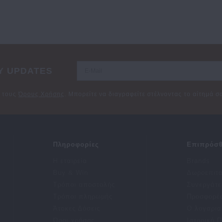
Y UPDATES
ε τους
Όρους Χρήσης
. Μπορείτε να διαγραφείτε στέλνοντας το αίτημά 
Πληροφορίες
Επιπρόσθ
Η εταιρεία
Brands
Buy & Win
Δωροεπιτ
Τρόποι αποστολής
Συνεργάτε
Τρόποι πληρωμής
Προσφορέ
Άτοκες Δόσεις
Ο λογαρια
Όροι χρήσης
Ιστορικό 