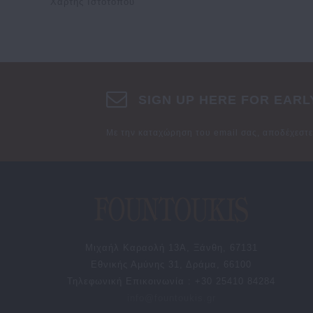
Χάρτης Ιστότοπου
SIGN UP HERE FOR EARL
Με την καταχώρηση του email σας, αποδέχεστ
Μιχαήλ Καραολή 13Α, Ξάνθη, 67131
Εθνικής Αμύνης 31, Δράμα, 66100
Τηλεφωνική Επικοινωνία : +30 25410 84284
info@fountoukis.gr