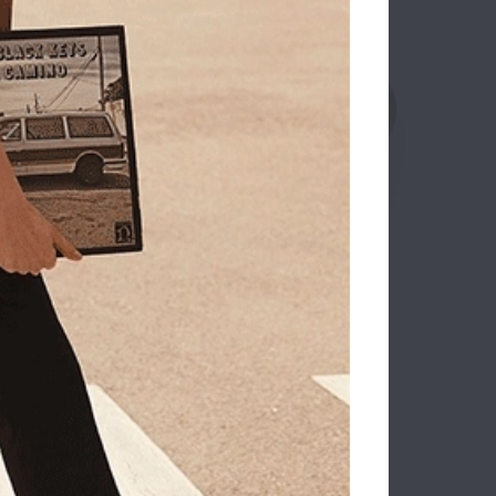
H Flag
Καπέλο TED BAKER Abbiiio Pure
ρο
Wool 281985 Μπεζ
89.00€
71.20€