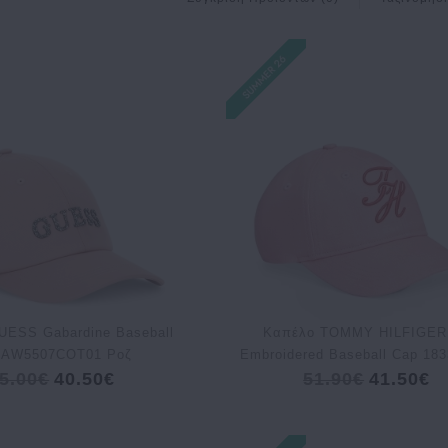
UESS Gabardine Baseball
Kαπέλο TOMMY HILFIGER
 AW5507COT01 Ροζ
Embroidered Baseball Cap 18
5.00€
40.50€
51.90€
41.50€