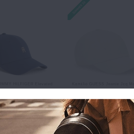
OMMY HILFIGER Elevated
Καπέλο GUESS Jeanie Jcq Mcr
ic Cap 17631 Μπλε
Baseball Cap AW5503POL01 
1.90€
41.50€
35.00€
28.00€