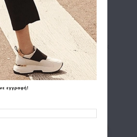
R TH
Σκουφάκι TOMMY HILFIGER TH
13 Μπλε
Linear Logo Patch Beanie 17913 Ροζ
30.90€
24.70€
άνε εγγραφή!