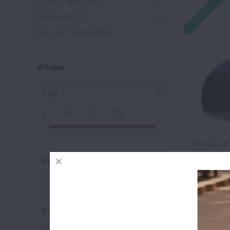
ΕΠΑΓΓΕΛΜΑΤΙΚΑ
ΠΡΟΣΦΟΡΕΣ
OUTLET ΔΕΡΜΑΤΙΝΑ
Φίλτρα
Τιμή
€
–
€
Kαπέλο T
Ch
Φύλο
5
Ανδρικά
Γυναικεία
Είδος
Καπέλα