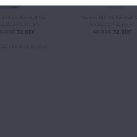
 GUESS Baseball Cap
Καπέλο GUESS Baseball 
5283COT01 Μαύρο
AW5283COT01 Λευκό
0.00€
32.00€
40.00€
32.00€
 15 από 21 (2 Σελίδες)