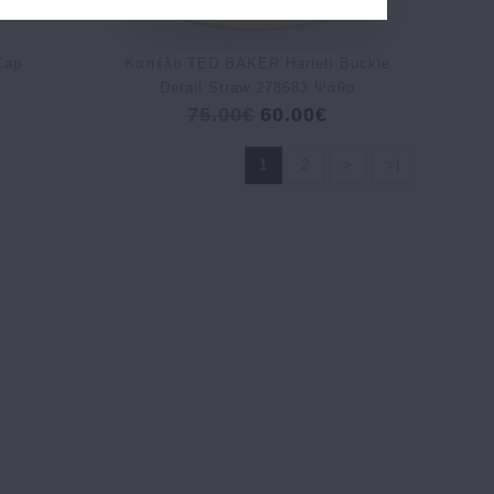
Cap
Καπέλο TED BAKER Harieti Buckle
Detail Straw 278683 Ψάθα
75.00€
60.00€
1
2
>
>|