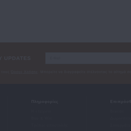
Y UPDATES
ε τους
Όρους Χρήσης
. Μπορείτε να διαγραφείτε στέλνοντας το αίτημά 
Πληροφορίες
Επιπρόσθ
Η εταιρεία
Brands
Buy & Win
Δωροεπιτ
Τρόποι αποστολής
Συνεργάτε