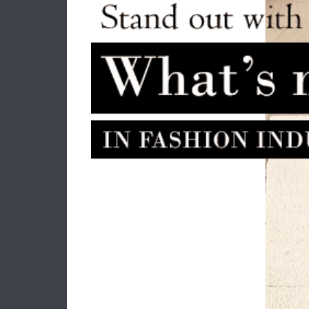
Πορτοφόλι GUESS Carrie Slg Large
Πορ
Zip Around SWGP9898146 Μαύρο
Leath
70.00€
56.00€