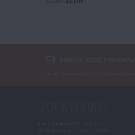
55.00€
44.00€
SIGN UP HERE FOR EARL
Με την καταχώρηση του email σας, αποδέχεστ
Μιχαήλ Καραολή 13Α, Ξάνθη, 67131
Εθνικής Αμύνης 31, Δράμα, 66100