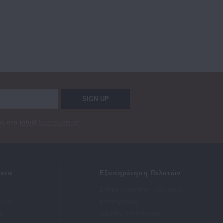
SIGN UP
σας στο
info@fountoukis.gr
ετα
Εξυπηρέτηση Πελατών
Επικοινωνήστε μαζί μας
αγές
Επιστροφές
ς
Χάρτης Ιστότοπου