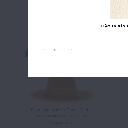
Όλα τα νέα 
Γυναικείο καπέλο Guess Ofelia
Rafia Fedora AW5509POL01
Ανοιχτό καφέ