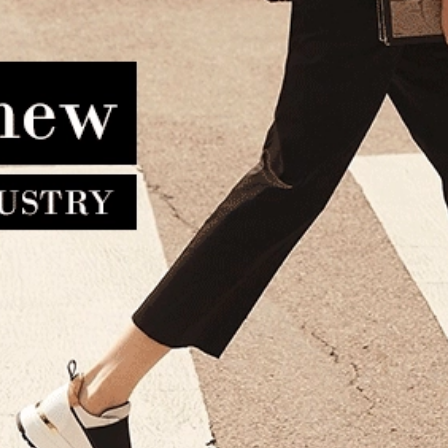
τοφόλι TOMMY HILFIGER
Τσάντα TED BAKER Paolina
er Zip Around 17340 Μαύρο
Icon Bag 284037 Πράσι
123.90€
99.10€
119.00€
95.20€