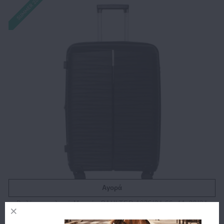
Αγορά
Βαλίτσα σκληρή Μεσαία PAULTER 1025/24 66x44x29/34
cm Μαύρο