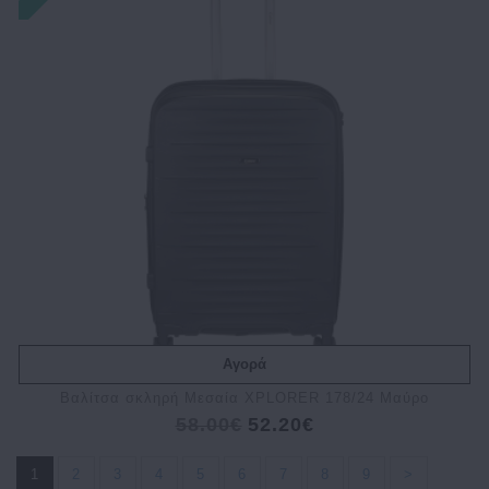
Αγορά
Βαλίτσα σκληρή Μεσαία XPLORER 178/24 Μαύρο
58.00€
52.20€
1
2
3
4
5
6
7
8
9
>