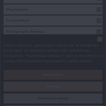
Πληροφορίες
Επιπρόσθετα
Εξυπηρέτηση Πελατών
×
Αυτός ο ιστότοπος χρησιμοποιεί cookies για να διασφαλίσει
ότι θα έχετε την καλύτερη εμπειρία στον ιστότοπό μας.
Επιλέγοντας "Περισσότερες επιλογές" έχετε τη δυνατότητα να
αποδεχτείτε/απορρίψετε συγκεκριμένες ομάδες cookies.
Προσφορές
Συνεργάτες
Δωροεπιταγές
Brands
Αποδοχή όλων
Επιστροφές
Χάρτης Ιστότοπου
Επικοινωνήστε μαζί μας
Απόρριψη
Created By
TechPlace
Περισσότερες επιλογές