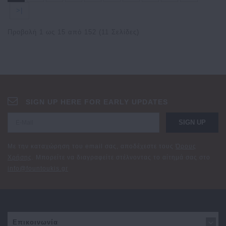
>|
Προβολή 1 ως 15 από 152 (11 Σελίδες)
SIGN UP HERE FOR EARLY UPDATES
SIGN UP
Με την καταχώρηση του email σας, αποδέχεστε τους
Όρους
Χρήσης
. Μπορείτε να διαγραφείτε στέλνοντας το αίτημά σας στο
info@fountoukis.gr
Επικοινωνία