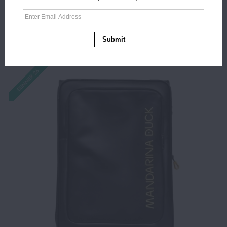
Αγορά
Bαλίτσα Μεγάλη υφασμάτινη MANDARINA DUCK
P10OSV04 78x47x27.5 cm Κίτρινο
Submit
303.00€
242.40€