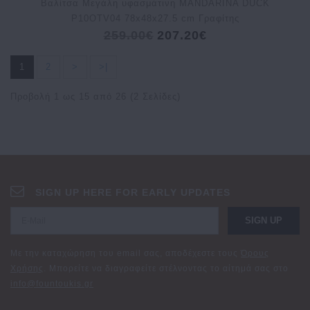
Bαλίτσα Μεγάλη υφασμάτινη MANDARINA DUCK
P10OTV04 78x48x27.5 cm Γραφίτης
259.00€
207.20€
1
2
>
>|
Προβολή 1 ως 15 από 26 (2 Σελίδες)
SIGN UP HERE FOR EARLY UPDATES
SIGN UP
Με την καταχώρηση του email σας, αποδέχεστε τους
Όρους
Χρήσης
. Μπορείτε να διαγραφείτε στέλνοντας το αίτημά σας στο
info@fountoukis.gr