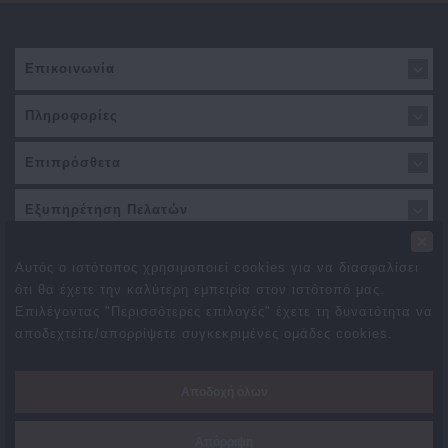
Επικοινωνία
Πληροφορίες
Επιπρόσθετα
Εξυπηρέτηση Πελατών
×
Αυτός ο ιστότοπος χρησιμοποιεί cookies για να διασφαλίσει
ότι θα έχετε την καλύτερη εμπειρία στον ιστότοπό μας.
Επιλέγοντας "Περισσότερες επιλογές" έχετε τη δυνατότητα να
αποδεχτείτε/απορρίψετε συγκεκριμένες ομάδες cookies.
Προσφορές
Συνεργάτες
Δωροεπιταγές
Brands
Αποδοχή όλων
Επιστροφές
Χάρτης Ιστότοπου
Επικοινωνήστε μαζί μας
Απόρριψη
Created By
TechPlace