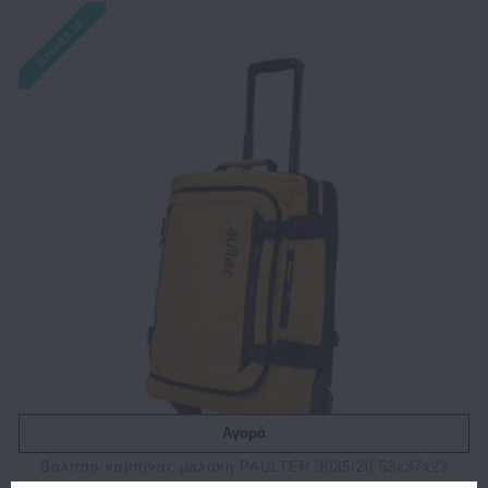
Αγορά
Bαλίτσα καμπίνας μαλακή PAULTER 3035/20 53x37x23