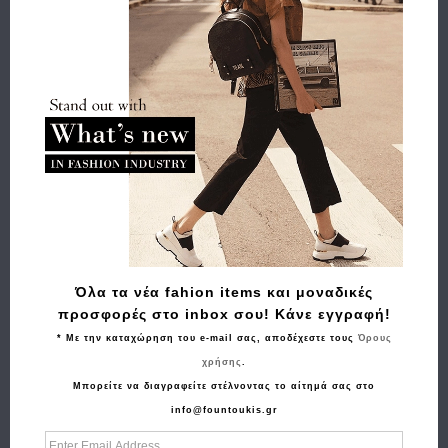
Αγορά
Τσάντα ταχυδρόμου BEVERLY HILLS POLO CLUB BH384
Καφέ
Όλα τα νέα fahion items και μοναδικές
197.00€
177.30€
προσφορές στο inbox σου! Κάνε εγγραφή!
* Με την καταχώρηση του e-mail σας, αποδέχεστε τους
Όρους
χρήσης
.
Μπορείτε να διαγραφείτε στέλνοντας το αίτημά σας στο
info@fountoukis.gr