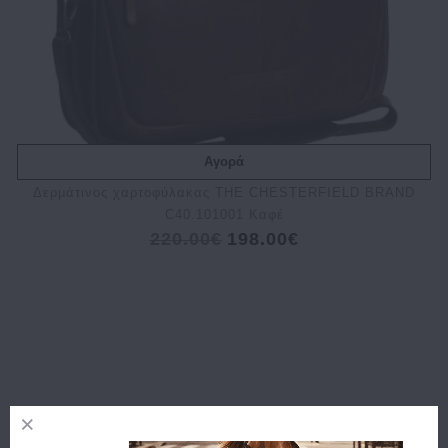
Αγορά
Δερμάτινος χαρτοφύλακας THE CHESTERFIELD BRAND
C40.101001 Καφέ
220.00€
198.00€