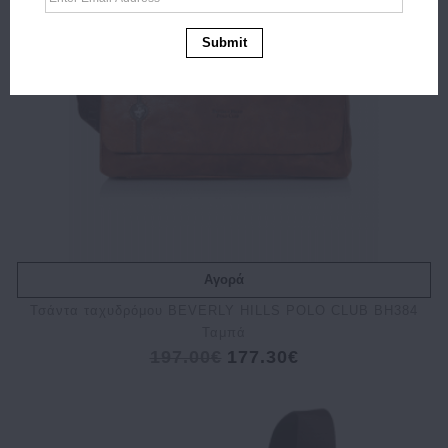
Submit
Αγορά
Τσάντα ταχυδρόμου BEVERLY HILLS POLO CLUB BH384
Ταμπά
197.00€
177.30€