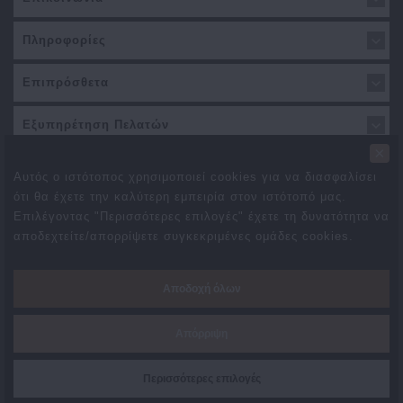
Πληροφορίες
Επιπρόσθετα
Εξυπηρέτηση Πελατών
×
Αυτός ο ιστότοπος χρησιμοποιεί cookies για να διασφαλίσει
ότι θα έχετε την καλύτερη εμπειρία στον ιστότοπό μας.
Επιλέγοντας "Περισσότερες επιλογές" έχετε τη δυνατότητα να
αποδεχτείτε/απορρίψετε συγκεκριμένες ομάδες cookies.
Προσφορές
Συνεργάτες
Δωροεπιταγές
Brands
Αποδοχή όλων
Επιστροφές
Χάρτης Ιστότοπου
Επικοινωνήστε μαζί μας
Απόρριψη
Created By
TechPlace
Περισσότερες επιλογές