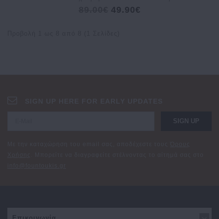
89.00€
49.90€
Προβολή 1 ως 8 από 8 (1 Σελίδες)
SIGN UP HERE FOR EARLY UPDATES
SIGN UP
Με την καταχώρηση του email σας, αποδέχεστε τους
Όρους
Χρήσης
. Μπορείτε να διαγραφείτε στέλνοντας το αίτημά σας στο
info@fountoukis.gr
Επικοινωνία