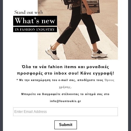
Όλα τα νέα fahion items και μοναδικές
προσφορές στο inbox σου! Κάνε εγγραφή!
* Με την καταχώρηση του e-mail σας, αποδέχεστε τους
Όρους
χρήσης
.
Μπορείτε να διαγραφείτε στέλνοντας το αίτημά σας στο
info@fountoukis.gr
Αγορά
Σακίδιο πλάτης GUESS Power Play Tech HWSL7124350
Submit
Εκρού