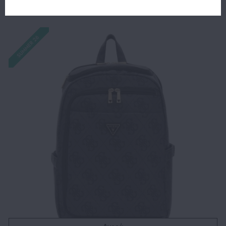
155.00€
109.90€