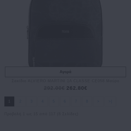
Αγορά
Σακίδιο ALVIERO MARTINI 1A CLASSE CE058 Μαύρο
292.00€
262.80€
1
2
3
4
5
6
7
8
>
>|
Προβολή 1 ως 15 από 117 (8 Σελίδες)