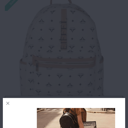
Αγορά
Σακίδιο La Tour Eiffel N36 142030-3HA Μπεζ
213.00€
192.00€