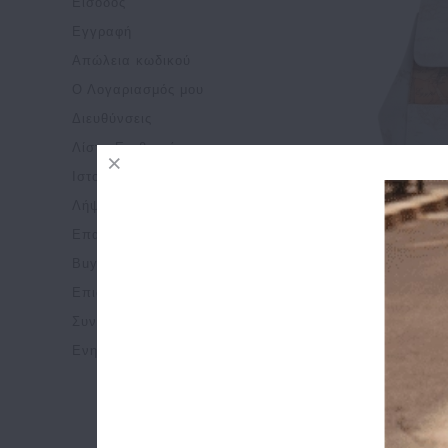
Είσοδος
Εγγραφή
Απώλεια κωδικού
Ο Λογαριασμός μου
Διευθύνσεις
Λίστα Επιθυμιών
Ιστορικό
Λήψεις
Επαναλαμβανόμενες Πληρωμές
Σακίδι
Buy & Win
CLA
26
Επιστροφές
Συναλλαγές
Ενημερώσεις