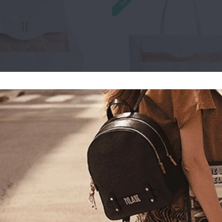
ο ALVIERO MARTINI 1A
Τσάντα ALVIERO MARTINI
SSE LMLF64 Λευκό
CLASSE Geo Mix LMLF62 Λ
9.00€
188.30€
269.00€
215.20€