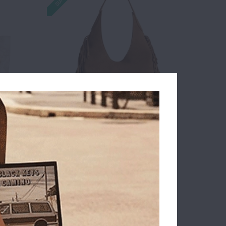
 1A
Τσάντα ALVIERO MARTINI 1A
ευκό
CLASSE LMLF58 Ταμπά
279.00€
223.20€