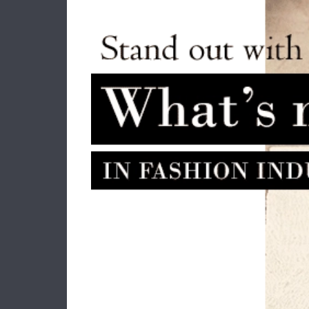
Σακίδι
CLA
27