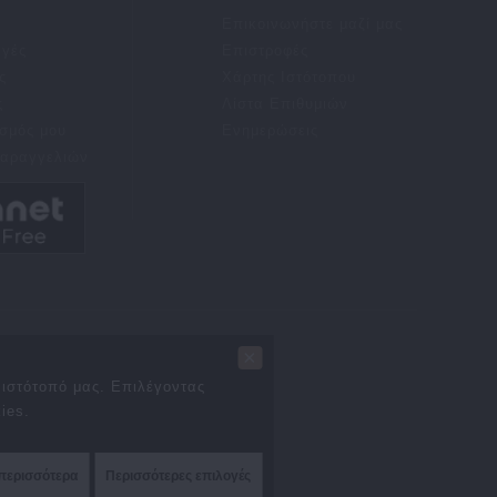
Επικοινωνήστε μαζί μας
αγές
Επιστροφές
ς
Χάρτης Ιστότοπου
ς
Λίστα Επιθυμιών
σμός μου
Ενημερώσεις
Παραγγελιών
×
Επικοινωνήστε μαζί μας
ν ιστότοπό μας. Επιλέγοντας
ies.
περισσότερα
Περισσότερες επιλογές