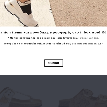
 ALVIERO MARTINI 1A
Τσάντα ALVIERO MARTINI
SSE LMLF35 Λευκο
CLASSE LMLF35 Φούξι
fahion items και μοναδικές προσφορές στο inbox σου! Κ
6.00€
156.80€
196.00€
156.80€
* Με την καταχώρηση του e-mail σας, αποδέχεστε τους
Όρους χρήσης
.
Μπορείτε να διαγραφείτε στέλνοντας το αίτημά σας στο info@fountoukis.gr
Submit