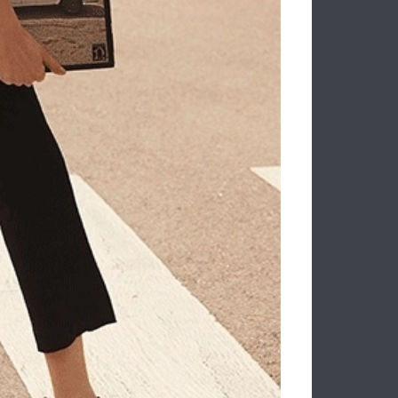
LASSE
Σακίδιο ALVIERO MARTINI 1A
CLASSE LMLF39 Μαύρο
219.00€
175.20€