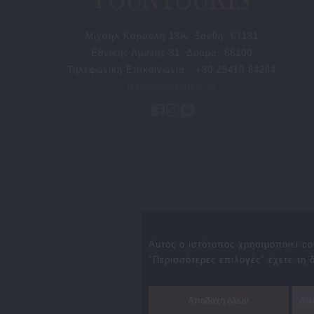
Μιχαήλ Καραολή 13Α, Ξάνθη, 67131
Εθνικής Αμύνης 31, Δράμα, 66100
Τηλεφωνική Επικοινωνία : +30 25410 84284
info@fountoukis.gr
Προσφορές
Συνεργάτε
Αυτός ο ιστότοπος χρησιμοποιεί co
"Περισσότερες επιλογές" έχετε τη
Αποδοχή όλων
Απ