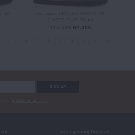
NI 1A
Παντόφλες ALVIERO MARTINI 1A
CLASSE Z1425 Ταμπά
115.00€
92.00€
2
3
4
5
6
7
8
9
>
>|
SIGN UP
σας στο
info@fountoukis.gr
ετα
Εξυπηρέτηση Πελατών