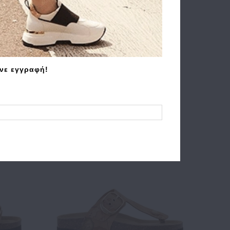
 1A
Τσάντα ALVIERO MARTINI 1A
α
CLASSE Geo Harmonia LMLF35
άνε εγγραφή!
Μαύρο
196.00€
156.80€