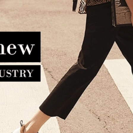
ο ALVIERO MARTINI 1A
Bag ALVIERO MARTINI 1A C
SSE LMLF44 Μαύρο
LMLF42 Λευκό
9.00€
223.20€
289.00€
231.20€