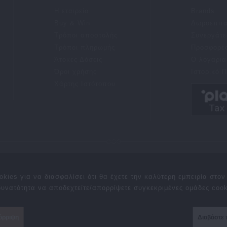
Η εταιρεία
Brands
Buy & Win
Δωροεπιτ
Τρόποι αποστολής
Συνεργάτε
Τρόποι πληρωμής
Προσφορέ
Άτοκες Δόσεις
Ο λογαρια
Όροι χρήσης
Ιστορικό 
Χάρτης Ιστότοπου
ς
Δωροεπιταγές
Brands
Επιστροφές
Χάρτης Ιστότοπου
okies για να διασφαλίσει ότι θα έχετε την καλύτερη εμπειρία στο
Created By
TechPlace
 δυνατότητα να αποδεχτείτε/απορρίψετε συγκεκριμένες ομάδες cook
όρριψη
Διαβάστε 