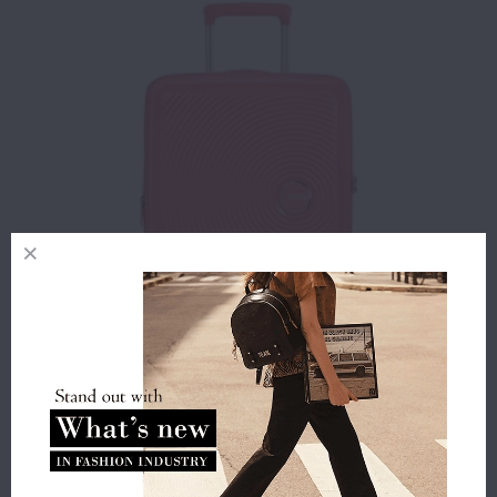
Αγορά
Βαλίτσα καμπίνας σκληρή AMERICAN TOURISTER
Soundbox 88472 Κοραλί
185.00€
148.00€