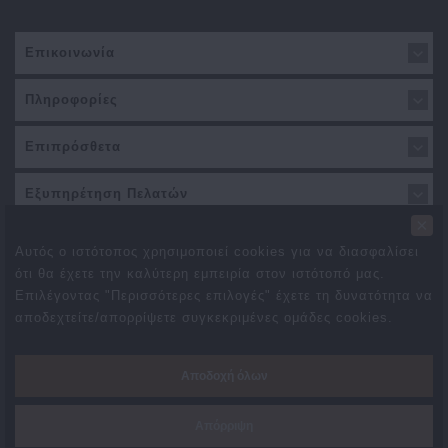
Επικοινωνία
Πληροφορίες
Επιπρόσθετα
Εξυπηρέτηση Πελατών
×
Αυτός ο ιστότοπος χρησιμοποιεί cookies για να διασφαλίσει
ότι θα έχετε την καλύτερη εμπειρία στον ιστότοπό μας.
Επιλέγοντας "Περισσότερες επιλογές" έχετε τη δυνατότητα να
αποδεχτείτε/απορρίψετε συγκεκριμένες ομάδες cookies.
Προσφορές
Συνεργάτες
Δωροεπιταγές
Brands
Αποδοχή όλων
Επιστροφές
Χάρτης Ιστότοπου
Επικοινωνήστε μαζί μας
Απόρριψη
Created By
TechPlace