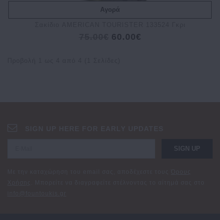
Αγορά
Σακίδιο AMERICAN TOURISTER 133524 Γκρι
75.00€
60.00€
Προβολή 1 ως 4 από 4 (1 Σελίδες)
SIGN UP HERE FOR EARLY UPDATES
SIGN UP
Με την καταχώρηση του email σας, αποδέχεστε τους
Όρους
Χρήσης
. Μπορείτε να διαγραφείτε στέλνοντας το αίτημά σας στο
info@fountoukis.gr