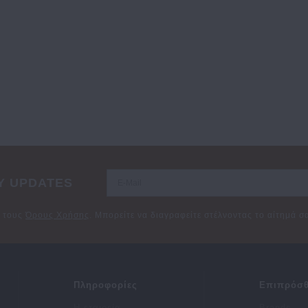
Y UPDATES
ε τους
Όρους Χρήσης
. Μπορείτε να διαγραφείτε στέλνοντας το αίτημά 
Πληροφορίες
Επιπρόσθ
Η εταιρεία
Brands