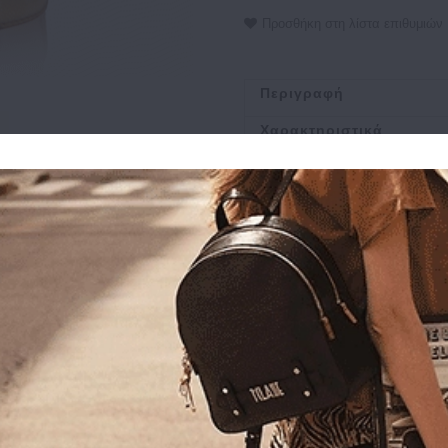
Προσθήκη στη λίστα επιθυμιών
Περιγραφή
Χαρακτηριστικά
Αποστολή
Πληρωμή
Buy and Win Επιστροφ
Σχετικά Προϊόντα