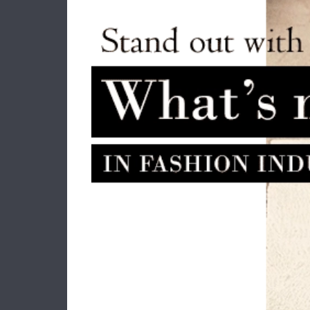
Γυναικεία τσάντα CALVIN KLEIN
Τσά
Raised Large Bucket Bag 3232G
Ba
Μαύρο
134.90€
107.90€