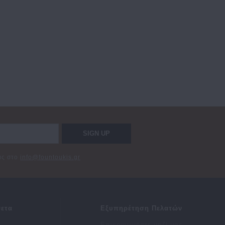
SIGN UP
σας στο
info@fountoukis.gr
ετα
Εξυπηρέτηση Πελατών
Επικοινωνήστε μαζί μας