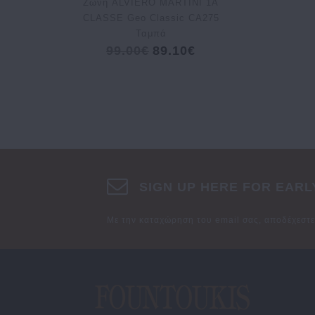
Ζώνη ALVIERO MARTINI 1A
CLASSE Geo Classic CA275
Ταμπά
99.00€
89.10€
SIGN UP HERE FOR EARL
Με την καταχώρηση του email σας, αποδέχεστ