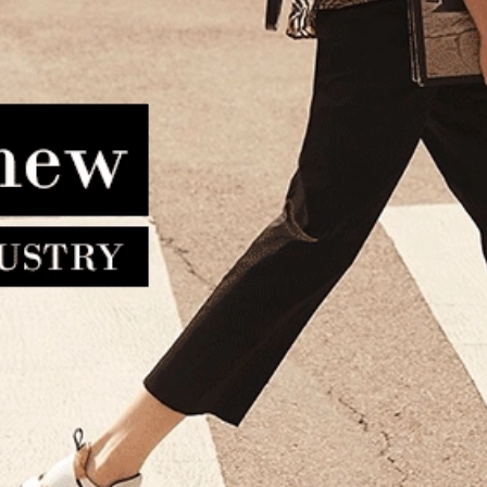
ντα TOUS City XL Back To
Καρτοθήκη LA TOUR EIFFE
sics 2002373551 Μαύρο
231018-1 Μαύρο
279.00€
223.20€
35.00€
31.50€