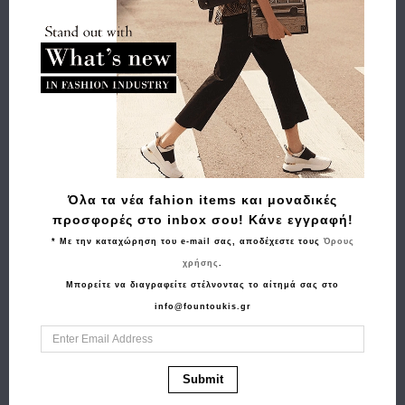
Buy and Win Επιστροφή
Σχετικά Προϊόντα
Όλα τα νέα fahion items και μοναδικές
προσφορές στο inbox σου! Κάνε εγγραφή!
* Με την καταχώρηση του e-mail σας, αποδέχεστε τους
Όρους
χρήσης
.
Μπορείτε να διαγραφείτε στέλνοντας το αίτημά σας στο
info@fountoukis.gr
Αγορά
Αγορά
Τσάντα GUESS
Σακίδιο πλάτης
Meridian Flap
HEDGREN Billowy
Submit
Crossbody
HCOCN05 Γκρι