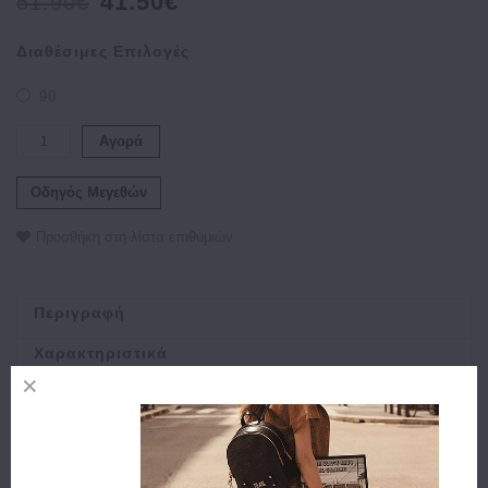
41.50€
51.90€
Διαθέσιμες Επιλογές
90
Αγορά
Οδηγός Μεγεθών
Προσθήκη στη λίστα επιθυμιών
Περιγραφή
Χαρακτηριστικά
Αποστολή
Πληρωμή
Δυνατότητα Αλλαγής