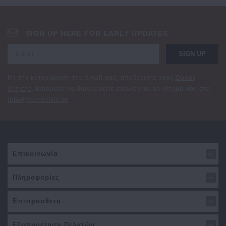
SIGN UP HERE FOR EARLY UPDATES
SIGN UP
Με την καταχώρηση του email σας, αποδέχεστε τους
Όρους
Χρήσης
. Μπορείτε να διαγραφείτε στέλνοντας το αίτημά σας στο
info@fountoukis.gr
Επικοινωνία
Πληροφορίες
Επιπρόσθετα
Εξυπηρέτηση Πελατών