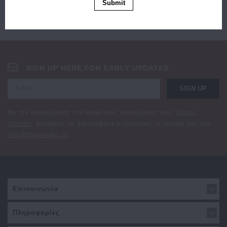
Submit
SIGN UP HERE FOR EARLY UPDATES
SIGN UP
Με την καταχώρηση του email σας, αποδέχεστε τους
Όρους
Χρήσης
. Μπορείτε να διαγραφείτε στέλνοντας το αίτημά σας στο
info@fountoukis.gr
Επικοινωνία
Πληροφορίες