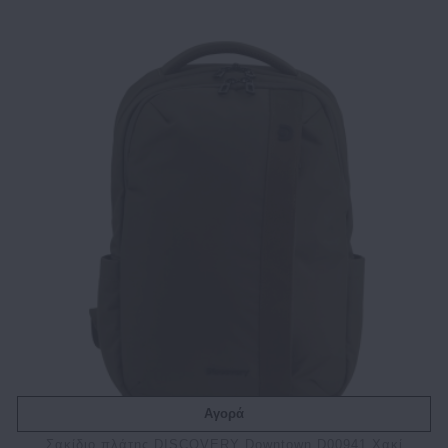
Αγορά
Σακίδιο πλάτης DISCOVERY Downtown D00941 Χακί