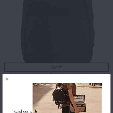
Αγορά
Σακίδιο πλάτης DISCOVERY Downtown D00940 Μαύρο
49.00€
44.10€