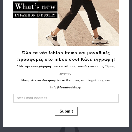
Όλα τα νέα fahion items και μοναδικές
προσφορές στο inbox σου! Κάνε εγγραφή!
* Με την καταχώρηση του e-mail σας, αποδέχεστε τους
Όρους
χρήσης
.
Μπορείτε να διαγραφείτε στέλνοντας το αίτημά σας στο
info@fountoukis.gr
Αγορά
Σακίδιο πλάτης DISCOVERY Downtown D00940 Χακί
49.00€
44.10€
Submit