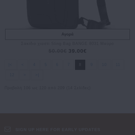
Αγορά
Σακίδιο χιαστί Sling Bag BANGE 8031 Μαύρο
50.00€
39.00€
|<
<
4
5
6
7
8
9
10
11
12
>
>|
Προβολή 106 ως 120 από 209 (14 Σελίδες)
SIGN UP HERE FOR EARLY UPDATES