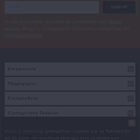
SIGN UP
Με την καταχώρηση του email σας, αποδέχεστε τους
Όρους
Χρήσης
. Μπορείτε να διαγραφείτε στέλνοντας το αίτημά σας στο
info@fountoukis.gr
Επικοινωνία
Πληροφορίες
Επιπρόσθετα
Εξυπηρέτηση Πελατών
×
Αυτός ο ιστότοπος χρησιμοποιεί cookies για να διασφαλίσει
ότι θα έχετε την καλύτερη εμπειρία στον ιστότοπό μας.