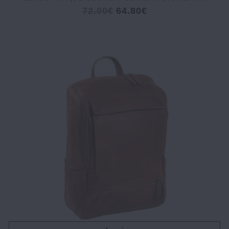
72.00€
64.80€