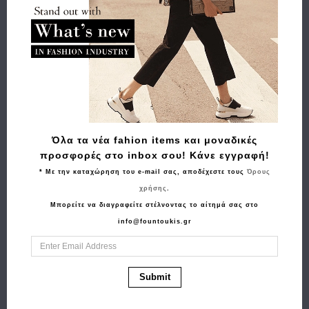
Σχετικά Προϊόντα
Όλα τα νέα fahion items και μοναδικές
προσφορές στο inbox σου! Κάνε εγγραφή!
* Με την καταχώρηση του e-mail σας, αποδέχεστε τους
Όρους
χρήσης
.
Μπορείτε να διαγραφείτε στέλνοντας το αίτημά σας στο
info@fountoukis.gr
Αγορά
Αγορά
Πορτοφόλι TOMMY
Πορτοφόλι TOMMY
HILFIGER Johnson
HILFIGER Eton Καφέ
72.90€
58.30€
Submit
flap Μαύρο
77.90€
62.30€