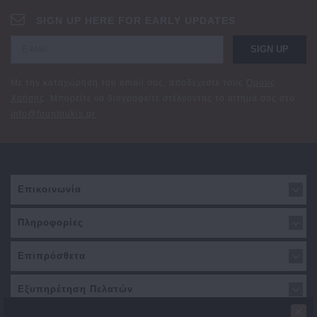
SIGN UP HERE FOR EARLY UPDATES
SIGN UP
Με την καταχώρηση του email σας, αποδέχεστε τους
Όρους
Χρήσης
. Μπορείτε να διαγραφείτε στέλνοντας το αίτημά σας στο
info@fountoukis.gr
Επικοινωνία
Πληροφορίες
Επιπρόσθετα
Εξυπηρέτηση Πελατών
×