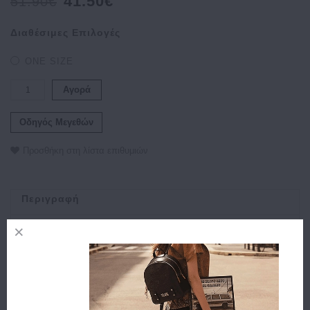
41.50€
51.90€
Διαθέσιμες Επιλογές
ONE SIZE
Αγορά
Οδηγός Μεγεθών
Προσθήκη στη λίστα επιθυμιών
Περιγραφή
Χαρακτηριστικά
Αποστολή
Πληρωμή
Buy and Win Επιστροφή