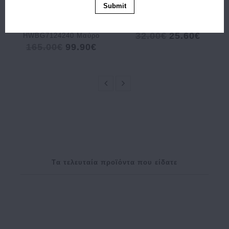
Submit
Τσάντα GUESS Power
Πορτοφόλι ARMONTO
Play Large Tech Tote
8304 Καφέ
32.00€
25.60€
HWBG7124240 Μαύρο
165.00€
99.90€
Tα τελευταία προϊόντα που είδατε