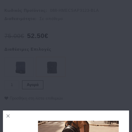
Κωδικός Προϊόντος:
088-HMECSAP3123-BLA
Διαθεσιμότητα:
Σε απόθεμα
52.50€
75.00€
Διαθέσιμες Επιλογές
Αγορά
Προσθήκη στη λίστα επιθυμιών
Περιγραφή
Χαρακτηριστικά