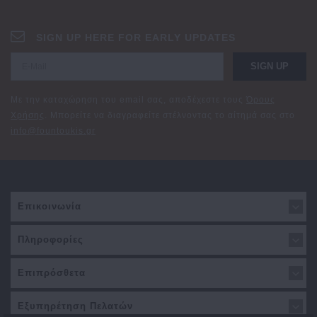
SIGN UP HERE FOR EARLY UPDATES
SIGN UP
Με την καταχώρηση του email σας, αποδέχεστε τους
Όρους
Χρήσης
. Μπορείτε να διαγραφείτε στέλνοντας το αίτημά σας στο
info@fountoukis.gr
Επικοινωνία
Πληροφορίες
Επιπρόσθετα
Εξυπηρέτηση Πελατών