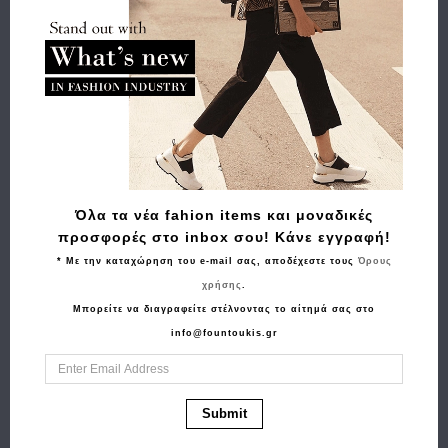
Buy and Win Επιστροφή
Σχετικά Προϊόντα
Όλα τα νέα fahion items και μοναδικές
προσφορές στο inbox σου! Κάνε εγγραφή!
* Με την καταχώρηση του e-mail σας, αποδέχεστε τους
Όρους
χρήσης
.
Μπορείτε να διαγραφείτε στέλνοντας το αίτημά σας στο
info@fountoukis.gr
Αγορά
Αγορά
Γάντια TOMMY
Ζώνη BT S616
Submit
46.00€
28.00€
HILFIGER TH
Essential Flag Leather