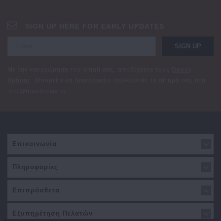
SIGN UP HERE FOR EARLY UPDATES
SIGN UP
Με την καταχώρηση του email σας, αποδέχεστε τους
Όρους
Χρήσης
. Μπορείτε να διαγραφείτε στέλνοντας το αίτημά σας στο
info@fountoukis.gr
Επικοινωνία
Πληροφορίες
Επιπρόσθετα
Εξυπηρέτηση Πελατών