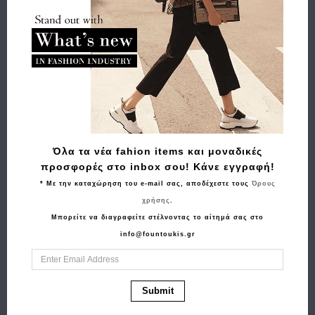
Buy and Win Επιστροφή
Σχετικά Προϊόντα
Όλα τα νέα fahion items και μοναδικές
προσφορές στο inbox σου! Κάνε εγγραφή!
* Με την καταχώρηση του e-mail σας, αποδέχεστε τους
Όρους
χρήσης
.
Μπορείτε να διαγραφείτε στέλνοντας το αίτημά σας στο
info@fountoukis.gr
Αγορά
Αγορά
Πορτοφόλι BEVERLY
Τσάντα ALVIERO
HILLS POLO CLUB
MARTINI 1A CLASSE
Submit
BH-1542 Μπλε
CE053 Ταμπά