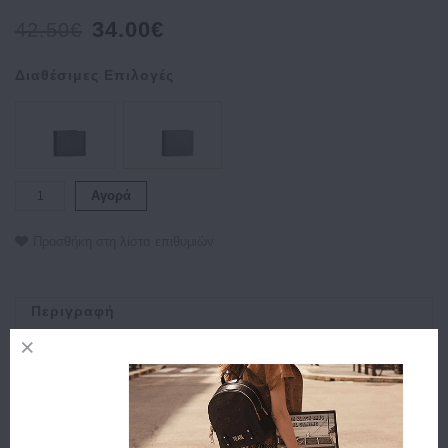
34.00€
42.50€
Διαθέσιμες Επιλογές
Αγορά
Προσθήκη στη λίστα επιθυμιών
Περιγραφή
Χαρακτηριστικά
Αποστολή
Πληρωμή