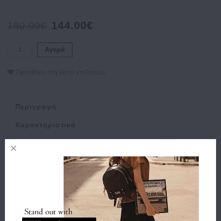
144.00€
180.00€
Αγορά
Προσθήκη στη λίστα επιθυμιών
Περιγραφή
Χαρακτηριστικά
Αποστολή
Πληρωμή
Buy and Win Επιστροφή