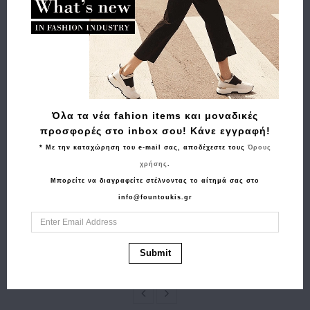
Σχετικά Προϊόντα
Όλα τα νέα fahion items και μοναδικές
προσφορές στο inbox σου! Κάνε εγγραφή!
* Με την καταχώρηση του e-mail σας, αποδέχεστε τους
Όρους
χρήσης
.
Αγορά
Αγορά
Μπορείτε να διαγραφείτε στέλνοντας το αίτημά σας στο
Σακίδιο πλάτης
Τσάντα BORBONESE
info@fountoukis.gr
BANGE 1908 45lt Χακί
Vis A Vis Bowler Bag
89.00€
70.00€
Medium 91010211
Μαύρο
Submit
415.00€
290.50€