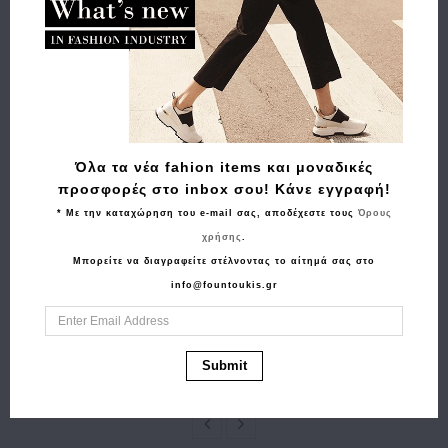
Σχετικά Προϊόντα
Όλα τα νέα fahion items και μοναδικές
προσφορές στο inbox σου! Κάνε εγγραφή!
* Με την καταχώρηση του e-mail σας, αποδέχεστε τους
Όρους
χρήσης
.
Αγορά
Αγορά
Μπορείτε να διαγραφείτε στέλνοντας το αίτημά σας στο
Σακίδιο GUESS
Σακίδιο BUGATTI
info@fountoukis.gr
Manhattan Large
49392601 Universum
HWPG7118330 Καφέ
Deluxe Μαύρο
155.00€
109.90€
86.90€
69.50€
Submit