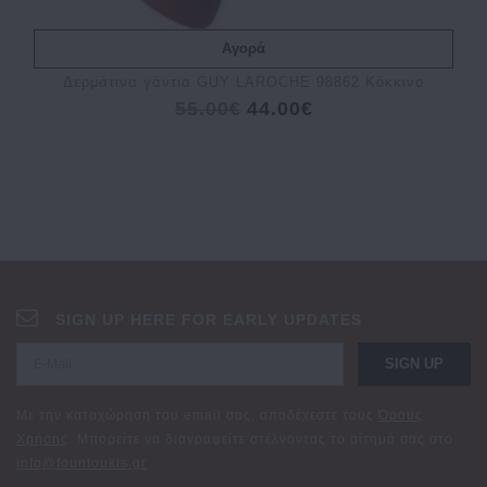
Αγορά
Δερμάτινα γάντια GUY LAROCHE 98862 Κόκκινο
55.00€
44.00€
SIGN UP HERE FOR EARLY UPDATES
SIGN UP
Με την καταχώρηση του email σας, αποδέχεστε τους
Όρους
Χρήσης
. Μπορείτε να διαγραφείτε στέλνοντας το αίτημά σας στο
info@fountoukis.gr