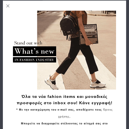
Οδηγός Μεγεθών
Προσθήκη στη λίστα επιθυμιών
Περιγραφή
Χαρακτηριστικά
Αποστολή
Πληρωμή
Buy and Win Επιστροφή
Όλα τα νέα fahion items και μοναδικές
προσφορές στο inbox σου! Κάνε εγγραφή!
Σχετικά Προϊόντα
* Με την καταχώρηση του e-mail σας, αποδέχεστε τους
Όρους
χρήσης
.
Μπορείτε να διαγραφείτε στέλνοντας το αίτημά σας στο