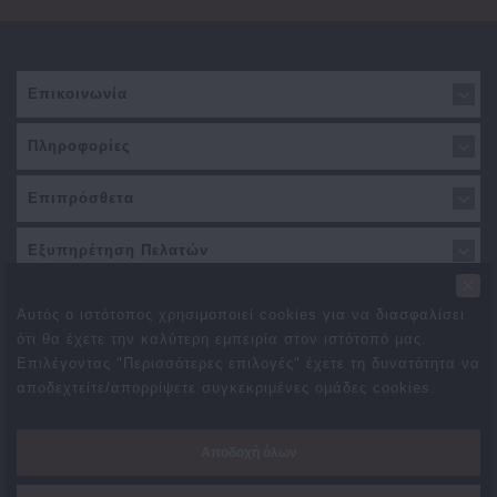
Επικοινωνία
Πληροφορίες
Επιπρόσθετα
Εξυπηρέτηση Πελατών
×
Αυτός ο ιστότοπος χρησιμοποιεί cookies για να διασφαλίσει
ότι θα έχετε την καλύτερη εμπειρία στον ιστότοπό μας.
Επιλέγοντας "Περισσότερες επιλογές" έχετε τη δυνατότητα να
αποδεχτείτε/απορρίψετε συγκεκριμένες ομάδες cookies.
Προσφορές
Συνεργάτες
Δωροεπιταγές
Brands
Αποδοχή όλων
Επιστροφές
Χάρτης Ιστότοπου
Επικοινωνήστε μαζί μας