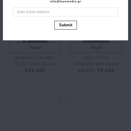
info@fountoukis.gr
Submit
Αγορά
Αγορά
Δερμάτινο μπουφάν
Τσάντα GUY
ESTET Liana Μαύρο
LAROCHE 8802 Μαύρο
143.00€
99.00€
79.20€