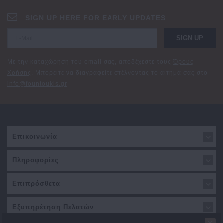
SIGN UP HERE FOR EARLY UPDATES
SIGN UP
Με την καταχώρηση του email σας, αποδέχεστε τους
Όρους
Χρήσης
. Μπορείτε να διαγραφείτε στέλνοντας το αίτημά σας στο
info@fountoukis.gr
Επικοινωνία
Πληροφορίες
Επιπρόσθετα
Εξυπηρέτηση Πελατών
×