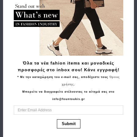
Buy and Win Επιστροφή
Σχετικά Προϊόντα
Όλα τα νέα fahion items και μοναδικές
προσφορές στο inbox σου! Κάνε εγγραφή!
* Με την καταχώρηση του e-mail σας, αποδέχεστε τους
Όρους
χρήσης
.
Μπορείτε να διαγραφείτε στέλνοντας το αίτημά σας στο
info@fountoukis.gr
Αγορά
Αγορά
Δερμάτινη Τσάντα
Θήκη διαβατηρίου THE
Submit
GUY LAROCHE 6609
CHESTERFIELD
Μαύρο
BRAND C08.048800