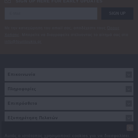
SIGN UP HERE FOR EARLY UPDATES
SIGN UP
Με την καταχώρηση του email σας, αποδέχεστε τους
Όρους
Χρήσης
. Μπορείτε να διαγραφείτε στέλνοντας το αίτημά σας στο
info@fountoukis.gr
Επικοινωνία
Πληροφορίες
Επιπρόσθετα
Εξυπηρέτηση Πελατών
×
Αυτός ο ιστότοπος χρησιμοποιεί cookies για να διασφαλίσει