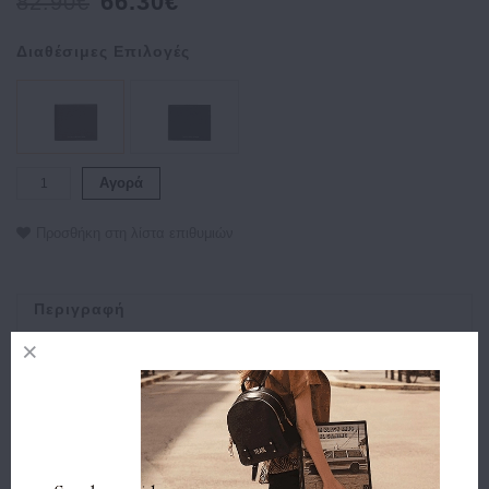
66.30€
82.90€
Διαθέσιμες Επιλογές
Αγορά
Προσθήκη στη λίστα επιθυμιών
Περιγραφή
Χαρακτηριστικά
Αποστολή
Πληρωμή
Buy and Win Επιστροφή