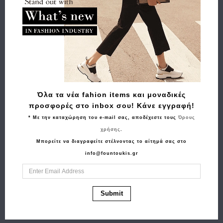
Σχετικά Προϊόντα
Όλα τα νέα fahion items και μοναδικές
προσφορές στο inbox σου! Κάνε εγγραφή!
* Με την καταχώρηση του e-mail σας, αποδέχεστε τους
Όρους
χρήσης
.
Μπορείτε να διαγραφείτε στέλνοντας το αίτημά σας στο
info@fountoukis.gr
Αγορά
Αγορά
Τσάντα LA TOUR
Τσάντα χιαστί POLO
EIFFEL N36 201021-1
BH 382 Ταμπά
Submit
105.00€
94.50€
Λευκό
126.00€
113.00€