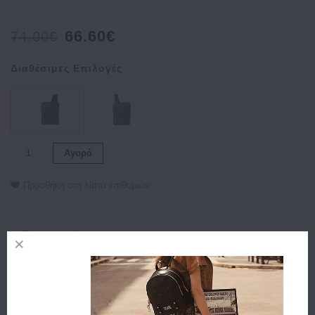
66.60€
74.00€
Διαθέσιμες Επιλογές
Αγορά
Προσθήκη στη λίστα επιθυμιών
Περιγραφή
Χαρακτηριστικά
Αποστολή
Πληρωμή