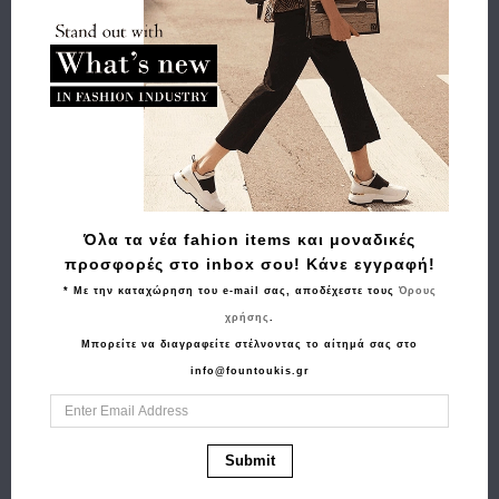
Buy and Win Επιστροφή
Σχετικά Προϊόντα
Όλα τα νέα fahion items και μοναδικές
προσφορές στο inbox σου! Κάνε εγγραφή!
* Με την καταχώρηση του e-mail σας, αποδέχεστε τους
Όρους
χρήσης
.
Μπορείτε να διαγραφείτε στέλνοντας το αίτημά σας στο
info@fountoukis.gr
Αγορά
Αγορά
Τσάντα TOMMY
Σακίδιο SAMSONITE
Submit
HILFIGER TJW Must
Evosight 153521 1041
Shoulder Bag 18449
14.1" Μαύρο