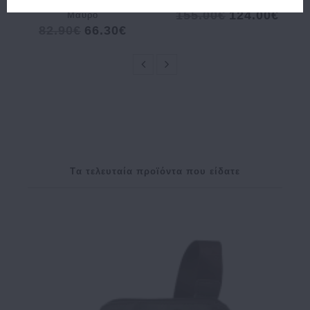
155.00€
124.00€
Μαύρο
82.90€
66.30€
Tα τελευταία προϊόντα που είδατε