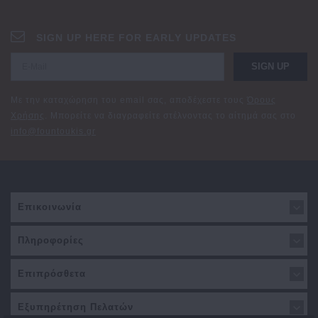
SIGN UP HERE FOR EARLY UPDATES
SIGN UP
Με την καταχώρηση του email σας, αποδέχεστε τους
Όρους
Χρήσης
. Μπορείτε να διαγραφείτε στέλνοντας το αίτημά σας στο
info@fountoukis.gr
Επικοινωνία
Πληροφορίες
Επιπρόσθετα
Εξυπηρέτηση Πελατών