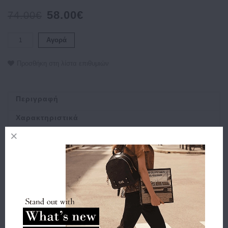
58.00€
74.00€
Αγορά
Προσθήκη στη λίστα επιθυμιών
Περιγραφή
Χαρακτηριστικά
Αποστολή
Πληρωμή
Buy and Win Επιστροφή
Σχετικά Προϊόντα