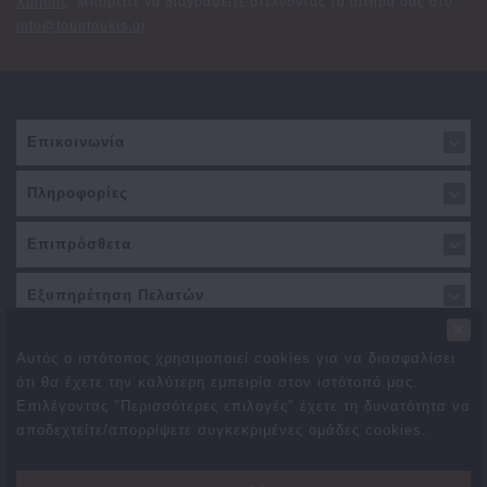
Χρήσης
. Μπορείτε να διαγραφείτε στέλνοντας το αίτημά σας στο
info@fountoukis.gr
Επικοινωνία
Πληροφορίες
Επιπρόσθετα
Εξυπηρέτηση Πελατών
×
Αυτός ο ιστότοπος χρησιμοποιεί cookies για να διασφαλίσει
ότι θα έχετε την καλύτερη εμπειρία στον ιστότοπό μας.
Επιλέγοντας "Περισσότερες επιλογές" έχετε τη δυνατότητα να
αποδεχτείτε/απορρίψετε συγκεκριμένες ομάδες cookies.
Προσφορές
Συνεργάτες
Δωροεπιταγές
Brands