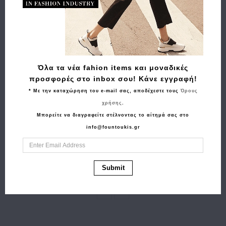
Όλα τα νέα fahion items και μοναδικές
προσφορές στο inbox σου! Κάνε εγγραφή!
* Με την καταχώρηση του e-mail σας, αποδέχεστε τους
Όρους
χρήσης
.
Μπορείτε να διαγραφείτε στέλνοντας το αίτημά σας στο
Αγορά
Αγορά
info@fountoukis.gr
Σακίδιο χιαστί
Πορτοφόλι 7DOTS
NAUTICA Poly 2735
Small Neptune 71-011
Μπλε
Μαύρο με Πράσινο
50.00€
45.00€
39.90€
31.90€
Submit