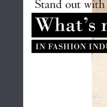
Βαλίτσα σκληρή Μεγάλη DKNY
Ζώνη 
D2008-DH818FR4 Μαύρο
228.00€
182.40€