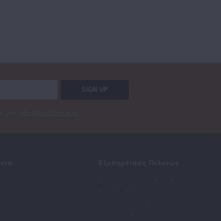
SIGN UP
σας στο
info@fountoukis.gr
ετα
Εξυπηρέτηση Πελατών
Επικοινωνήστε μαζί μας
αγές
Επιστροφές
ς
Χάρτης Ιστότοπου
ς
Λίστα Επιθυμιών