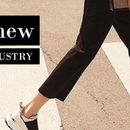
LA TOUR EIFFEL N36 B-232
Τσαντάκι χιαστί DISCOVERY
Λευκό
D03444 Μαύρο
52.00€
46.80€
38.00€
34.20€