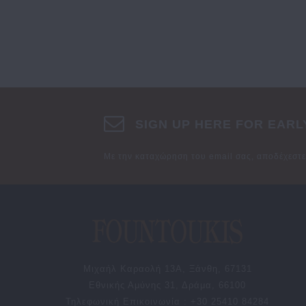
SIGN UP HERE FOR EARL
Με την καταχώρηση του email σας, αποδέχεστ
Μιχαήλ Καραολή 13Α, Ξάνθη, 67131
Εθνικής Αμύνης 31, Δράμα, 66100
Τηλεφωνική Επικοινωνία : +30 25410 84284