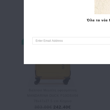
Όλα τα νέα 
Bαλίτσα Μεγάλη υφασμάτινη
MANDARINA DUCK P10OSV04
78x47x27.5 cm Κίτρινο
303.00€
242.40€