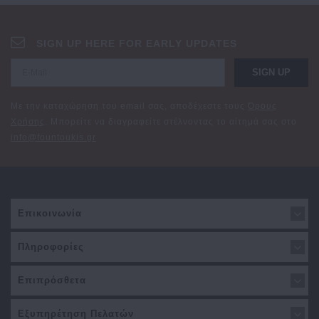
SIGN UP HERE FOR EARLY UPDATES
SIGN UP
Με την καταχώρηση του email σας, αποδέχεστε τους
Όρους
Χρήσης
. Μπορείτε να διαγραφείτε στέλνοντας το αίτημά σας στο
info@fountoukis.gr
Επικοινωνία
Πληροφορίες
Επιπρόσθετα
Εξυπηρέτηση Πελατών