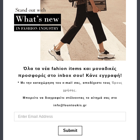
Πληρωμή
Buy and Win Επιστροφή
Σχετικά Προϊόντα
Όλα τα νέα fahion items και μοναδικές
προσφορές στο inbox σου! Κάνε εγγραφή!
* Με την καταχώρηση του e-mail σας, αποδέχεστε τους
Όρους
χρήσης
.
Μπορείτε να διαγραφείτε στέλνοντας το αίτημά σας στο
info@fountoukis.gr
Αγορά
Αγορά
Μπρελόκ ALVIERO
Bαλίτσα καμπίνας
Submit
MARTINI 1A CLASSE
RCM 585/20 Καφέ