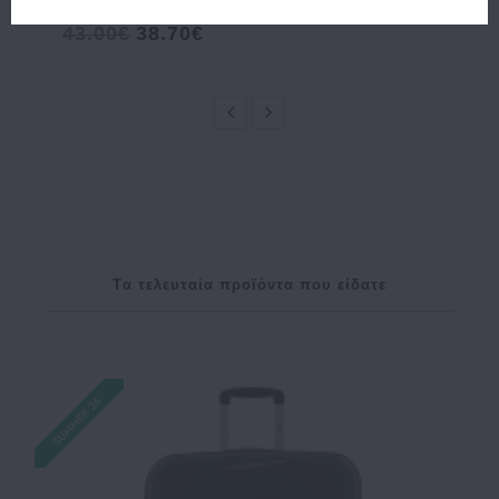
55.00€
49.50€
CP00R
43.00€
38.70€
Tα τελευταία προϊόντα που είδατε