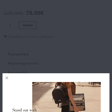
75.00€
125.00€
Αγορά
Προσθήκη στη λίστα επιθυμιών
Περιγραφή
Χαρακτηριστικά
Αποστολή
Πληρωμή
Buy and Win Επιστροφή