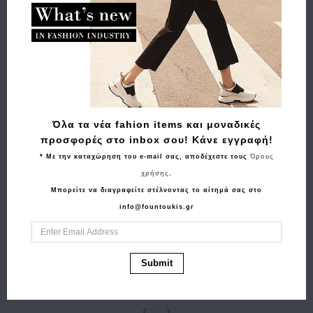
Σχετικά Προϊόντα
Όλα τα νέα fahion items και μοναδικές
προσφορές στο inbox σου! Κάνε εγγραφή!
* Με την καταχώρηση του e-mail σας, αποδέχεστε τους
Όρους
χρήσης
.
Αγορά
Αγορά
Μπορείτε να διαγραφείτε στέλνοντας το αίτημά σας στο
Τσάντα ALVIERO
Ζώνη GUESS Davina
info@fountoukis.gr
MARTINI 1A CLASSE
BW9330P6130 3.0
LLF01 Πράσινο
Μπεζ
352.00€
281.60€
55.00€
44.00€
Submit