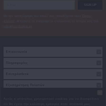
SIGN UP
Με την καταχώρηση του email σας, αποδέχεστε τους
Όρους
Χρήσης
. Μπορείτε να διαγραφείτε στέλνοντας το αίτημά σας στο
info@fountoukis.gr
Επικοινωνία
Πληροφορίες
Επιπρόσθετα
Εξυπηρέτηση Πελατών
×
Αυτός ο ιστότοπος χρησιμοποιεί cookies για να διασφαλίσει
ότι θα έχετε την καλύτερη εμπειρία στον ιστότοπό μας.