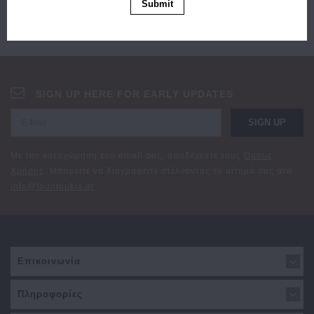
Submit
SIGN UP HERE FOR EARLY UPDATES
SIGN UP
Με την καταχώρηση του email σας, αποδέχεστε τους
Όρους
Χρήσης
. Μπορείτε να διαγραφείτε στέλνοντας το αίτημά σας στο
info@fountoukis.gr
Επικοινωνία
Πληροφορίες