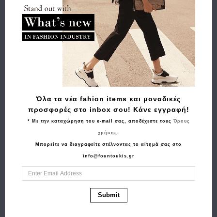
Buy and Win Επιστροφή
Σχετικά Προϊόντα
Όλα τα νέα fahion items και μοναδικές
προσφορές στο inbox σου! Κάνε εγγραφή!
* Με την καταχώρηση του e-mail σας, αποδέχεστε τους
Όρους
χρήσης
.
Μπορείτε να διαγραφείτε στέλνοντας το αίτημά σας στο
info@fountoukis.gr
Αγορά
Αγορά
Ζώνη GUESS Noelle
Πορτοφόλι - Τσαντάκι
Submit
3.5 Διπλής Όψεως
GUESS Flat Pouch
BW9166P4235 Γκρι
PW7568P6274 Kρεμ