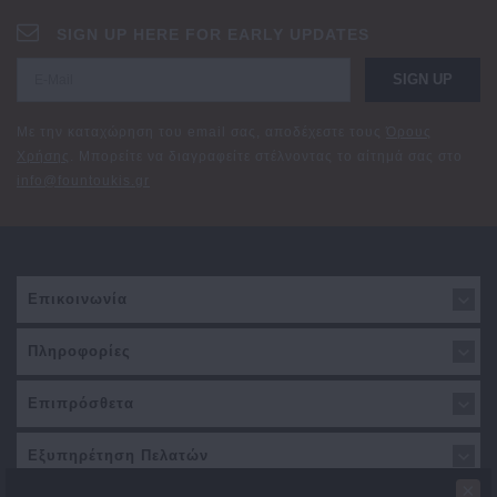
SIGN UP HERE FOR EARLY UPDATES
SIGN UP
Με την καταχώρηση του email σας, αποδέχεστε τους
Όρους
Χρήσης
. Μπορείτε να διαγραφείτε στέλνοντας το αίτημά σας στο
info@fountoukis.gr
Επικοινωνία
Πληροφορίες
Επιπρόσθετα
Εξυπηρέτηση Πελατών
×