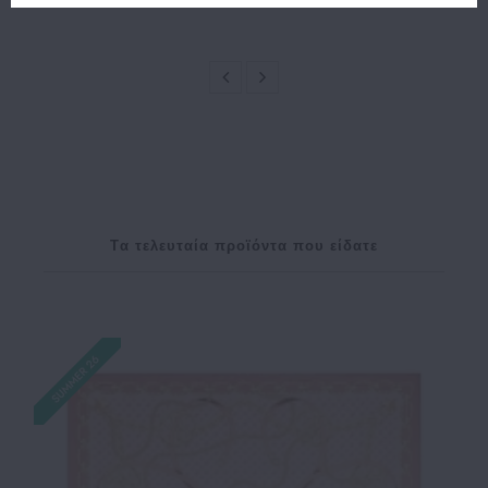
65.00€
52.00€
60.00€
48.00€
Tα τελευταία προϊόντα που είδατε