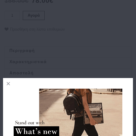
78.00€
156.00€
Αγορά
Προσθήκη στη λίστα επιθυμιών
Περιγραφή
Χαρακτηριστικά
Αποστολή
Πληρωμή
Buy and Win Επιστροφή
Σχετικά Προϊόντα