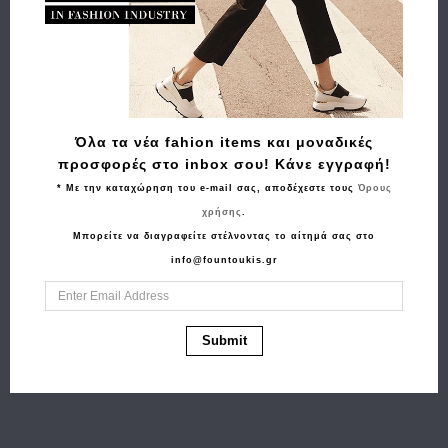
Όλα τα νέα fahion items και μοναδικές
προσφορές στο inbox σου! Κάνε εγγραφή!
* Με την καταχώρηση του e-mail σας, αποδέχεστε τους
Όρους
Αγορά
Αγορά
χρήσης
.
Τσαντάκι χιαστί
Πορτοφόλι BEVERLY
Μπορείτε να διαγραφείτε στέλνοντας το αίτημά σας στο
GUESS Noelle Pouch
HILLS POLO CLUB
info@fountoukis.gr
Crossbody
BH1570 Κόκκινο
68.00€
61.20€
HWQG9672710 Καφέ
125.00€
87.50€
Submit