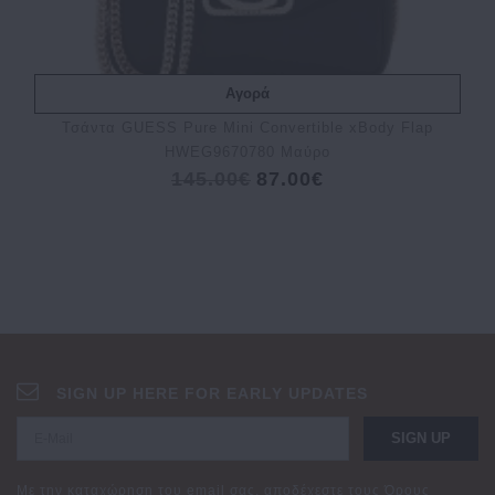
Αγορά
Τσάντα GUESS Pure Mini Convertible xBody Flap
HWEG9670780 Μαύρο
145.00€
87.00€
SIGN UP HERE FOR EARLY UPDATES
SIGN UP
Με την καταχώρηση του email σας, αποδέχεστε τους
Όρους