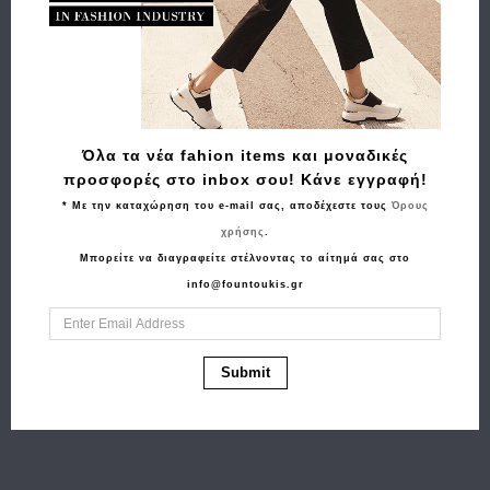
Όλα τα νέα fahion items και μοναδικές
προσφορές στο inbox σου! Κάνε εγγραφή!
* Με την καταχώρηση του e-mail σας, αποδέχεστε τους
Όρους
Αγορά
Αγορά
χρήσης
.
Τσάντα Alviero Martini
Τσαντάκι ALVIERO
Μπορείτε να διαγραφείτε στέλνοντας το αίτημά σας στο
CD086
MARTINI CM019
info@fountoukis.gr
269.00€
242.10€
Λευκό
77.00€
69.30€
Submit