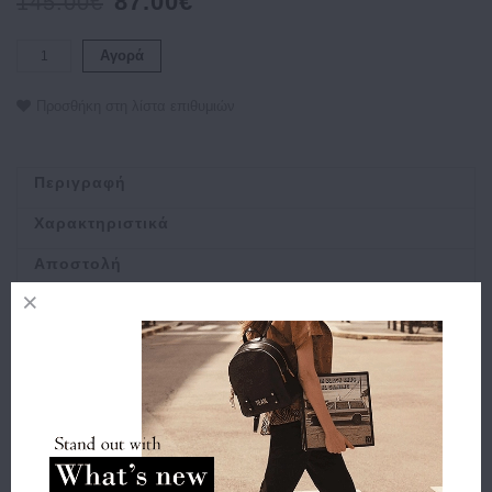
87.00€
145.00€
Αγορά
Προσθήκη στη λίστα επιθυμιών
Περιγραφή
Χαρακτηριστικά
Αποστολή
Πληρωμή
Buy and Win Επιστροφή
Σχετικά Προϊόντα