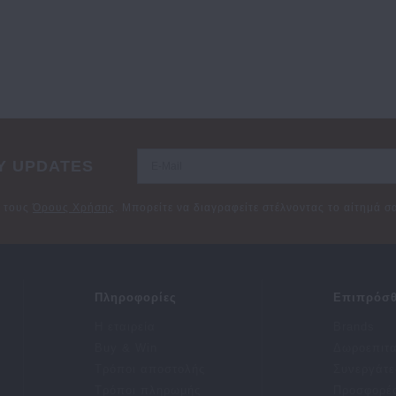
Y UPDATES
ε τους
Όρους Χρήσης
. Μπορείτε να διαγραφείτε στέλνοντας το αίτημά 
Πληροφορίες
Επιπρόσθ
Η εταιρεία
Brands
Buy & Win
Δωροεπιτ
Τρόποι αποστολής
Συνεργάτε
Τρόποι πληρωμής
Προσφορέ