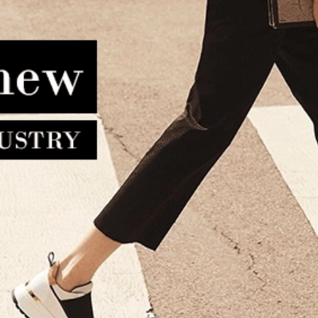
τινο μπουφάν ESTET Capri
Τσάντα LE PANDORINE D
Μαύρο
22XAILAC Χακί
180.00€
144.00€
89.00€
44.50€