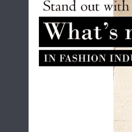
Κλειδοθήκη ALVIERO MARTINI 1A
Δερμά
CLASSE CW260 Λευκό
43.00€
38.70€