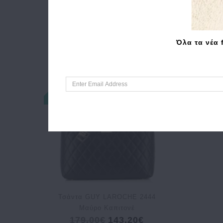
Όλα τα νέα 
Τσάντα GUY LAROCHE 2444
Μαύρο Καπιτονέ
179.00€
143.20€