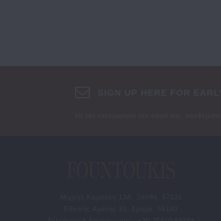
SIGN UP HERE FOR EARL
Με την καταχώρηση του email σας, αποδέχεστ
Μιχαήλ Καραολή 13Α, Ξάνθη, 67131
Εθνικής Αμύνης 31, Δράμα, 66100
Τηλεφωνική Επικοινωνία : +30 25410 84284