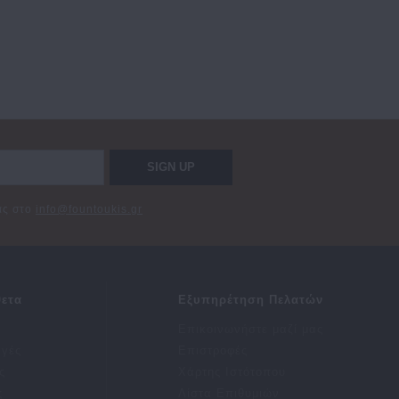
SIGN UP
σας στο
info@fountoukis.gr
ετα
Εξυπηρέτηση Πελατών
Επικοινωνήστε μαζί μας
αγές
Επιστροφές
ς
Χάρτης Ιστότοπου
ς
Λίστα Επιθυμιών