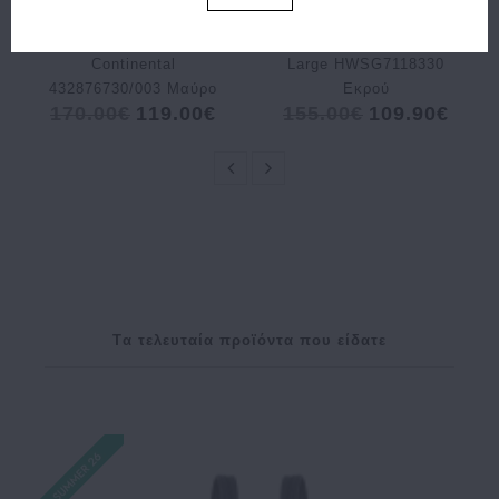
Πορτοφόλι RALPH
Σακίδιο πλάτης
LAUREN Leather
GUESS Manhattan II
Continental
Large HWSG7118330
432876730/003 Μαύρο
Εκρού
170.00€
119.00€
155.00€
109.90€
Tα τελευταία προϊόντα που είδατε