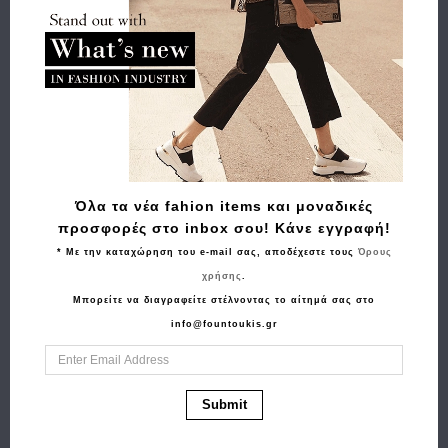
Buy and Win Επιστροφή
Σχετικά Προϊόντα
Όλα τα νέα fahion items και μοναδικές
προσφορές στο inbox σου! Κάνε εγγραφή!
* Με την καταχώρηση του e-mail σας, αποδέχεστε τους
Όρους
χρήσης
.
Μπορείτε να διαγραφείτε στέλνοντας το αίτημά σας στο
info@fountoukis.gr
Αγορά
Αγορά
Πορτοφόλι GUESS
Τσάντα πουγκί
Submit
Erica Small Logo 4G
TOMMY HILFIGER ΤΗ
SWQG9510137 Καφέ
Iconic 15140 Μπλε