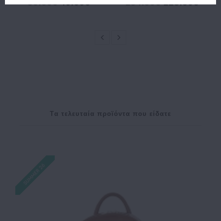
50.00€
40.00€
154.90€
123.90€
Tα τελευταία προϊόντα που είδατε