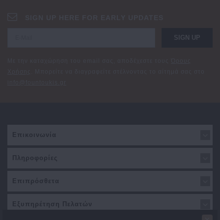
SIGN UP HERE FOR EARLY UPDATES
SIGN UP
Με την καταχώρηση του email σας, αποδέχεστε τους
Όρους
Χρήσης
. Μπορείτε να διαγραφείτε στέλνοντας το αίτημά σας στο
info@fountoukis.gr
Επικοινωνία
Πληροφορίες
Επιπρόσθετα
Εξυπηρέτηση Πελατών
×