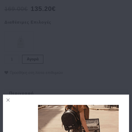
135.20€
169.00€
Διαθέσιμες Επιλογές
Αγορά
Προσθήκη στη λίστα επιθυμιών
Περιγραφή
Χαρακτηριστικά
Αποστολή
Πληρωμή