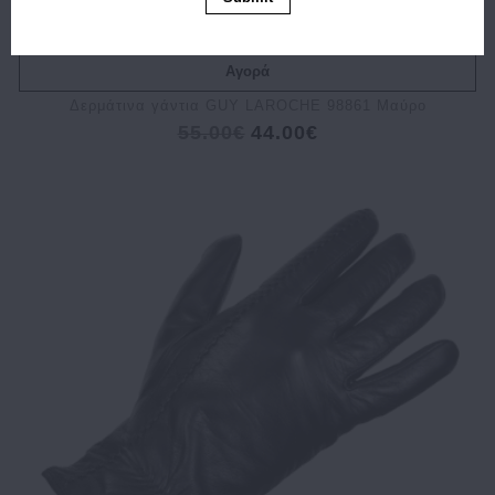
Αγορά
Δερμάτινα γάντια GUY LAROCHE 98861 Μαύρο
55.00€
44.00€