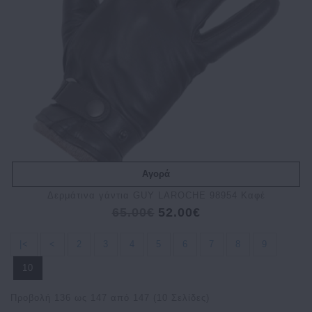
Αγορά
Δερμάτινα γάντια GUY LAROCHE 98954 Καφέ
65.00€
52.00€
|<
<
2
3
4
5
6
7
8
9
10
Προβολή 136 ως 147 από 147 (10 Σελίδες)