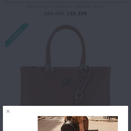
Σακίδιο GUY LAROCHE 1600GG Ταμπά
169.00€
135.20€