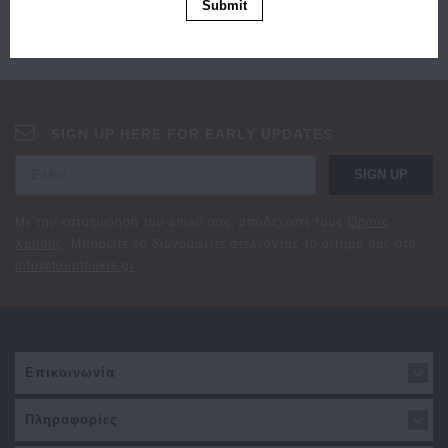
Submit
SIGN UP HERE FOR EARLY UPDATES
SIGN UP
Με την καταχώρηση του email σας, αποδέχεστε τους
Όρους
Χρήσης
. Μπορείτε να διαγραφείτε στέλνοντας το αίτημά σας στο
info@fountoukis.gr
Επικοινωνία
Πληροφορίες