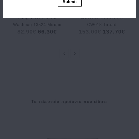
Αγορά
Αγορά
Submit
Νεσεσέρ Tommy
Πορτοφόλι ALVIERO
Hilfiger TH Central
MARTINI 1A CLASSE
Washbag 13524 Μαύρο
CW018 Ταμπά
82.90€
66.30€
153.00€
137.70€
Tα τελευταία προϊόντα που είδατε