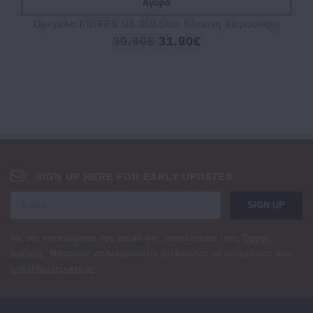
Αγορά
Ομπρέλα KNIRPS US.050 Slim Κόκκινη Χειροκίνητη
39.90€
31.90€
SIGN UP HERE FOR EARLY UPDATES
SIGN UP
Με την καταχώρηση του email σας, αποδέχεστε τους
Όρους
Χρήσης
. Μπορείτε να διαγραφείτε στέλνοντας το αίτημά σας στο
info@fountoukis.gr