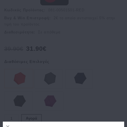
Κωδικός Προϊόντος:
081-00501501-RED
Buy & Win Επιστροφή:
2
€ το οποίο αντιστοιχεί
5
% στην
τιμή του προϊόντος
Διαθεσιμότητα:
Σε απόθεμα
31.90€
39.90€
Διαθέσιμες Επιλογές
Αγορά