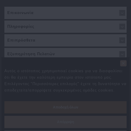
Επικοινωνία
Πληροφορίες
Επιπρόσθετα
Εξυπηρέτηση Πελατών
×
Αυτός ο ιστότοπος χρησιμοποιεί cookies για να διασφαλίσει
ότι θα έχετε την καλύτερη εμπειρία στον ιστότοπό μας.
Επιλέγοντας "Περισσότερες επιλογές" έχετε τη δυνατότητα να
αποδεχτείτε/απορρίψετε συγκεκριμένες ομάδες cookies.
Προσφορές
Συνεργάτες
Δωροεπιταγές
Brands
Αποδοχή όλων
Επιστροφές
Χάρτης Ιστότοπου
Επικοινωνήστε μαζί μας
Απόρριψη
Created By
TechPlace