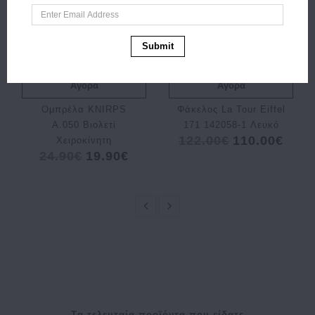
Submit
Αγορά
Αγορά
Ομπρέλα KNIRPS
Φάκελος La Tour Eiffel
Α.050 Βιολετί
171 142058-1 Λευκό
122.00€
110.00€
Χειροκίνητη
24.90€
19.90€
Tα τελευταία προϊόντα που είδατε