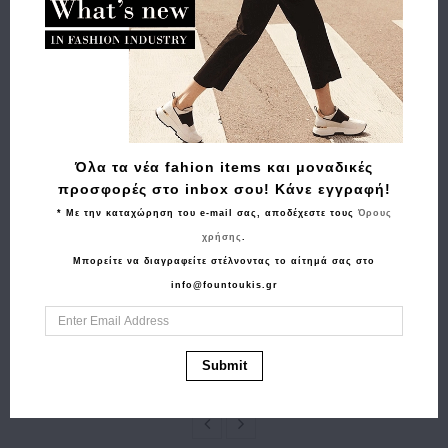
Σχετικά Προϊόντα
Όλα τα νέα fahion items και μοναδικές
προσφορές στο inbox σου! Κάνε εγγραφή!
* Με την καταχώρηση του e-mail σας, αποδέχεστε τους
Όρους
χρήσης
.
Αγορά
Αγορά
Μπορείτε να διαγραφείτε στέλνοντας το αίτημά σας στο
Πορτοφόλι GUY
Ζώνη TOMMY
info@fountoukis.gr
LAROCHE 23115 Μπλε
HILFIGER TH
59.50€
47.60€
Monogram Essential
2.5 16836 Μαύρο
Submit
51.90€
41.50€