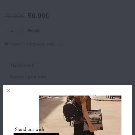
56.00€
70.00€
Αγορά
Προσθήκη στη λίστα επιθυμιών
Περιγραφή
Χαρακτηριστικά
Αποστολή
Πληρωμή
Buy and Win Επιστροφή