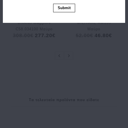
Αγορά
Αγορά
Submit
Σακίδιο THE
Πορτοφόλι
CHESTERFIELD
AERONAUTICA
BRAND Maggiore
MILITARE AM135
C58.034100 Μαύρο
Μαύρο
308.00€
277.20€
52.00€
46.80€
Tα τελευταία προϊόντα που είδατε