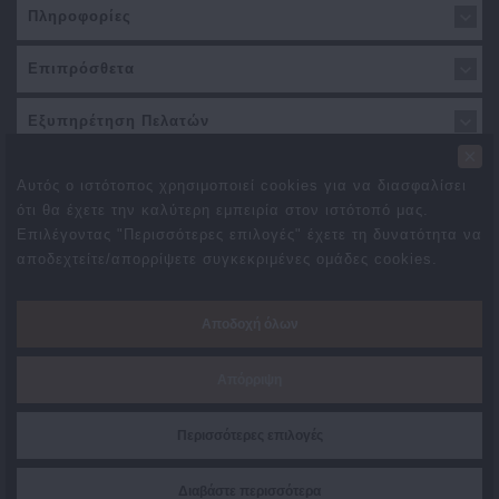
Πληροφορίες
Επιπρόσθετα
Εξυπηρέτηση Πελατών
×
Αυτός ο ιστότοπος χρησιμοποιεί cookies για να διασφαλίσει
ότι θα έχετε την καλύτερη εμπειρία στον ιστότοπό μας.
Επιλέγοντας "Περισσότερες επιλογές" έχετε τη δυνατότητα να
αποδεχτείτε/απορρίψετε συγκεκριμένες ομάδες cookies.
Προσφορές
Συνεργάτες
Δωροεπιταγές
Brands
Αποδοχή όλων
Επιστροφές
Χάρτης Ιστότοπου
Επικοινωνήστε μαζί μας
Απόρριψη
Created By
TechPlace
Περισσότερες επιλογές
Διαβάστε περισσότερα