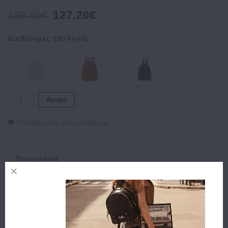
127.20€
159.00€
Διαθέσιμες Επιλογές
Αγορά
Προσθήκη στη λίστα επιθυμιών
Περιγραφή
Χαρακτηριστικά
Αποστολή
Πληρωμή