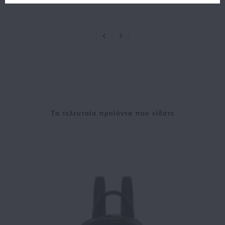
154.00€
139.00€
249.00€
199.20€
Tα τελευταία προϊόντα που είδατε