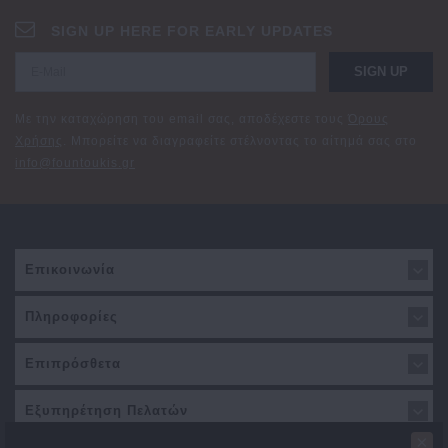
SIGN UP HERE FOR EARLY UPDATES
SIGN UP
Με την καταχώρηση του email σας, αποδέχεστε τους
Όρους
Χρήσης
. Μπορείτε να διαγραφείτε στέλνοντας το αίτημά σας στο
info@fountoukis.gr
Επικοινωνία
Πληροφορίες
Επιπρόσθετα
Εξυπηρέτηση Πελατών
×