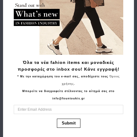
Buy and Win Επιστροφή
Σχετικά Προϊόντα
Όλα τα νέα fahion items και μοναδικές
προσφορές στο inbox σου! Κάνε εγγραφή!
* Με την καταχώρηση του e-mail σας, αποδέχεστε τους
Όρους
χρήσης
.
Μπορείτε να διαγραφείτε στέλνοντας το αίτημά σας στο
info@fountoukis.gr
Αγορά
Αγορά
Τσάντα LA TOUR
Τσάντα TOUS Capazo
Submit
EIFFEL N36 201005-1
Large Kaos Mini Lines
Ταμπά
2002183748 Γκρι