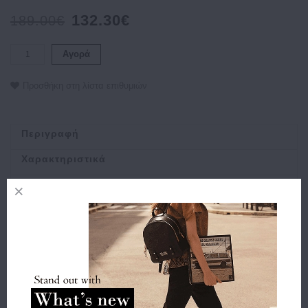
132.30€
189.00€
Αγορά
Προσθήκη στη λίστα επιθυμιών
Περιγραφή
Χαρακτηριστικά
Αποστολή
Πληρωμή
Buy and Win Επιστροφή
Σχετικά Προϊόντα