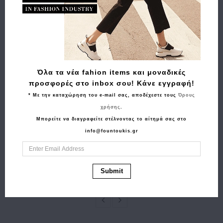
Όλα τα νέα fahion items και μοναδικές
προσφορές στο inbox σου! Κάνε εγγραφή!
* Με την καταχώρηση του e-mail σας, αποδέχεστε τους
Όρους
χρήσης
.
Αγορά
Αγορά
Μπορείτε να διαγραφείτε στέλνοντας το αίτημά σας στο
Bαλίτσα καμπίνας
Τσάντα GUESS Noelle
info@fountoukis.gr
RCM 585/20 Κίτρινο
Convertible XBody
55.00€
49.50€
Flap HWBG9672210
Καφέ
Submit
135.00€
94.50€