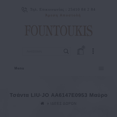
Τηλ. Επικοινωνίας :
25410 84 2 84
Άμεση Αποστολή
0
Menu
Τσάντα LIU∙JO AA6147E0953 Μαύρο
ΙΔΕΕΣ ΔΩΡΩΝ
Τσάντα LIU∙JO AA6147E0953 Μαύρο