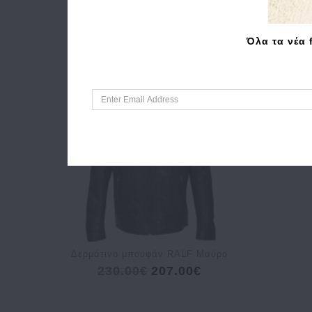
Όλα τα νέα 
Δερμάτινο μπουφάν RALF Μαύρο
230.00€
207.00€