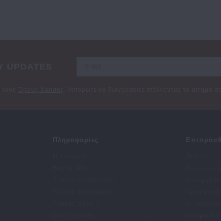
Y UPDATES
ε τους
Όρους Χρήσης
. Μπορείτε να διαγραφείτε στέλνοντας το αίτημά 
Πληροφορίες
Επιπρόσθ
Η εταιρεία
Brands
Buy & Win
Δωροεπιτ
Τρόποι αποστολής
Συνεργάτε
Τρόποι πληρωμής
Προσφορέ
Άτοκες Δόσεις
Ο λογαρια
Όροι χρήσης
Ιστορικό 