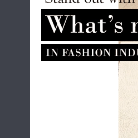
Σακίδιο ALVIERO MARTINI 1A
Τσά
CLASSE CD098 Λευκό
282.00€
253.80€