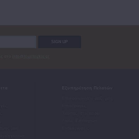
SIGN UP
σας στο
info@fountoukis.gr
ετα
Εξυπηρέτηση Πελατών
Επικοινωνήστε μαζί μας
αγές
Επιστροφές
ς
Χάρτης Ιστότοπου
ς
Λίστα Επιθυμιών
σμός μου
Ενημερώσεις
Παραγγελιών