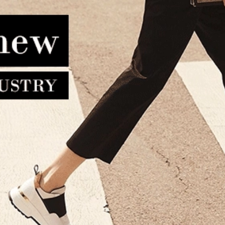
ντα GUESS Noelle II Tote
Πορτοφόλι TOMMY HILF
HWBG9672250 Ανθρακί
Essential Zip Around 18090
155.00€
108.50€
56.90€
45.50€