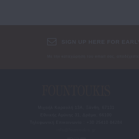
SIGN UP HERE FOR EARL
Με την καταχώρηση του email σας, αποδέχεστ
Μιχαήλ Καραολή 13Α, Ξάνθη, 67131
Εθνικής Αμύνης 31, Δράμα, 66100
Τηλεφωνική Επικοινωνία : +30 25410 84284
info@fountoukis.gr