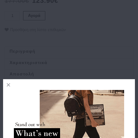
123.90€
177.00€
Αγορά
Προσθήκη στη λίστα επιθυμιών
Περιγραφή
Χαρακτηριστικά
Αποστολή
Πληρωμή
Buy and Win Επιστροφή
Σχετικά Προϊόντα