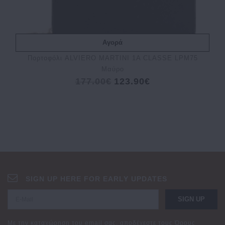
Αγορά
Πορτοφόλι ALVIERO MARTINI 1A CLASSE LPM75
Μαύρο
177.00€
123.90€
SIGN UP HERE FOR EARLY UPDATES
SIGN UP
Με την καταχώρηση του email σας, αποδέχεστε τους
Όρους