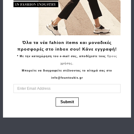
Όλα τα νέα fahion items και μοναδικές
προσφορές στο inbox σου! Κάνε εγγραφή!
* Με την καταχώρηση του e-mail σας, αποδέχεστε τους
Όρους
Αγορά
Αγορά
χρήσης
.
Πορτοφόλι 7DOTS
Δερμάτινο μπουφάν
Μπορείτε να διαγραφείτε στέλνοντας το αίτημά σας στο
Small Jupiter 71-012
ESTET Greta Μαύρο
info@fountoukis.gr
152.00€
129.20€
Μαύρο
31.50€
25.20€
Submit