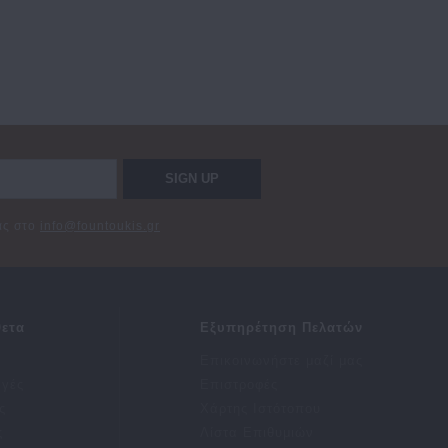
SIGN UP
σας στο
info@fountoukis.gr
ετα
Εξυπηρέτηση Πελατών
Επικοινωνήστε μαζί μας
αγές
Επιστροφές
ς
Χάρτης Ιστότοπου
ς
Λίστα Επιθυμιών