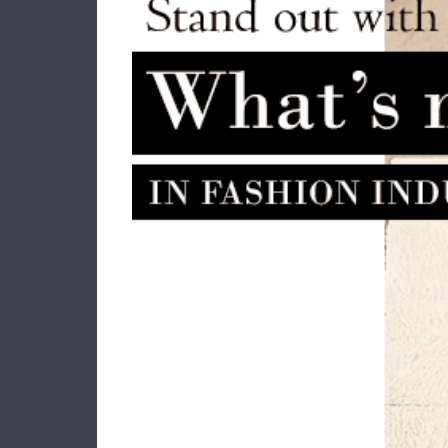
Σακίδιο SAMSONITE Evosight
Τσάν
153522 1041 15.6" Μαύρο
Audr
169.00€
135.20€