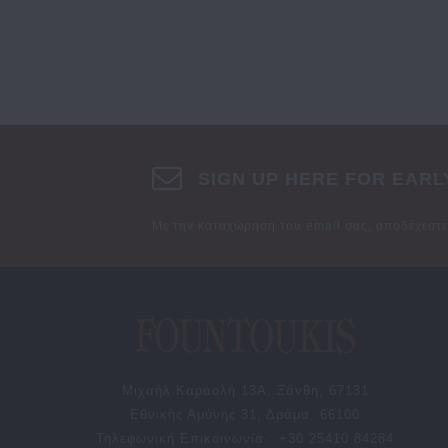
SIGN UP HERE FOR EARL
Με την καταχώρηση του email σας, αποδέχεστ
Μιχαήλ Καραολή 13Α, Ξάνθη, 67131
Εθνικής Αμύνης 31, Δράμα, 66100
Τηλεφωνική Επικοινωνία : +30 25410 84284