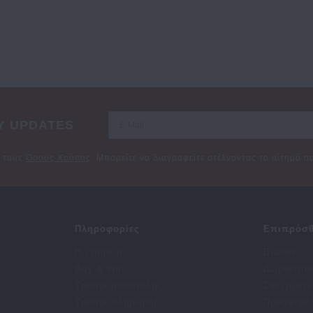
Y UPDATES
ε τους
Όρους Χρήσης
. Μπορείτε να διαγραφείτε στέλνοντας το αίτημά 
Πληροφορίες
Επιπρόσθ
Η εταιρεία
Brands
Buy & Win
Δωροεπιτ
Τρόποι αποστολής
Συνεργάτε
Τρόποι πληρωμής
Προσφορέ