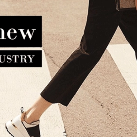
τα TOUS Bandolera Medium
Σακίδιο Ταξιδίου ALVIERO 
ee Brenda 2002104945 Μπεζ
1A CLASSE Geo Soft BV
229.00€
183.20€
Ταμπά
292.00€
262.80