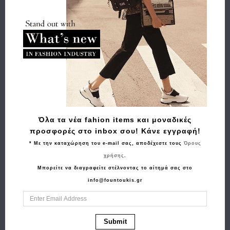
Όλα τα νέα fahion items και μοναδικές
Αγορά
προσφορές στο inbox σου! Κάνε εγγραφή!
Πορτοφόλι TOMMY HILFIGER TH Quilted Leather Zip
* Με την καταχώρηση του e-mail σας, αποδέχεστε τους
Όρους
16578 Μαύρο
χρήσης
.
87.90€
70.30€
Μπορείτε να διαγραφείτε στέλνοντας το αίτημά σας στο
info@fountoukis.gr
Submit