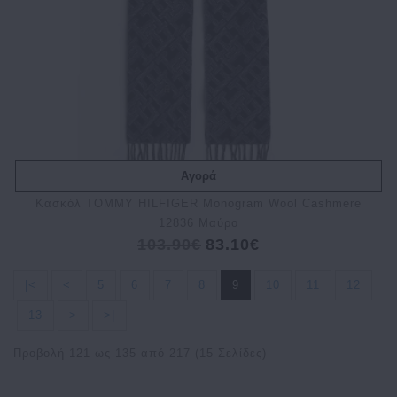
Αγορά
Κασκόλ TOMMY HILFIGER Monogram Wool Cashmere
12836 Μαύρο
103.90€
83.10€
|<
<
5
6
7
8
9
10
11
12
13
>
>|
Προβολή 121 ως 135 από 217 (15 Σελίδες)