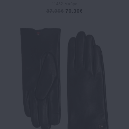
11482 Μαύρο
87.90€
70.30€