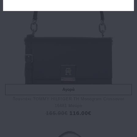
Αγορά
Τσαντάκι TOMMY HILFIGER TH Monogram Crossover
16481 Μαύρο
165.90€
116.00€