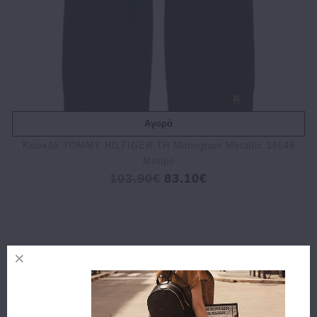
Αγορά
Κασκόλ TOMMY HILFIGER TH Monogram Metallic 16646
Μαύρο
103.90€
83.10€