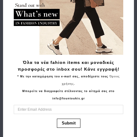
Buy and Win Επιστροφή
Σχετικά Προϊόντα
Όλα τα νέα fahion items και μοναδικές
προσφορές στο inbox σου! Κάνε εγγραφή!
* Με την καταχώρηση του e-mail σας, αποδέχεστε τους
Όρους
χρήσης
.
Μπορείτε να διαγραφείτε στέλνοντας το αίτημά σας στο
info@fountoukis.gr
Αγορά
Αγορά
Φάκελος Alviero
Τσάντα TED BAKER
Submit
Martini 1A Classe
Louiize Webbing
CM002 Μαύρο
Leather Flapover Bag
283918 Μαύρο