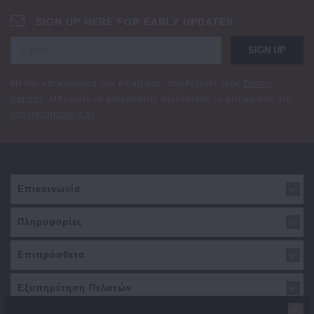
SIGN UP HERE FOR EARLY UPDATES
SIGN UP
Με την καταχώρηση του email σας, αποδέχεστε τους
Όρους
Χρήσης
. Μπορείτε να διαγραφείτε στέλνοντας το αίτημά σας στο
info@fountoukis.gr
Επικοινωνία
Πληροφορίες
Επιπρόσθετα
Εξυπηρέτηση Πελατών
×