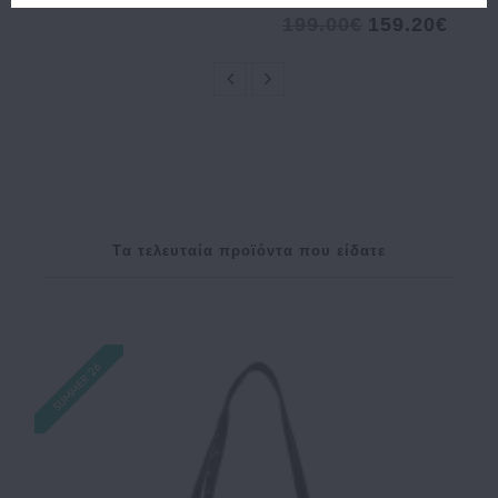
58.00€
52.20€
199.00€
159.20€
Tα τελευταία προϊόντα που είδατε