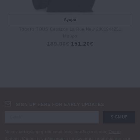
Αγορά
Τσάντα TOUS Capazos La Rue New 2001944251
Μαύρο
189.00€
151.20€
SIGN UP HERE FOR EARLY UPDATES
SIGN UP
Με την καταχώρηση του email σας, αποδέχεστε τους
Όρους
Χρήσης
. Μπορείτε να διαγραφείτε στέλνοντας το αίτημά σας στο