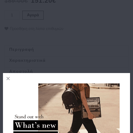
151.20€
189.00€
Αγορά
Προσθήκη στη λίστα επιθυμιών
Περιγραφή
Χαρακτηριστικά
Αποστολή
Πληρωμή
Buy and Win Επιστροφή
Σχετικά Προϊόντα