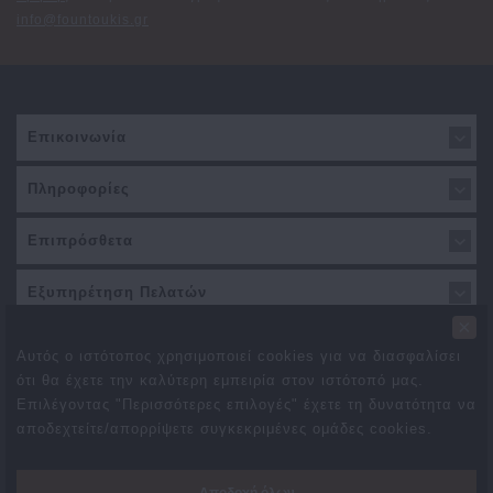
info@fountoukis.gr
Επικοινωνία
Πληροφορίες
Επιπρόσθετα
Εξυπηρέτηση Πελατών
×
Αυτός ο ιστότοπος χρησιμοποιεί cookies για να διασφαλίσει
ότι θα έχετε την καλύτερη εμπειρία στον ιστότοπό μας.
Επιλέγοντας "Περισσότερες επιλογές" έχετε τη δυνατότητα να
αποδεχτείτε/απορρίψετε συγκεκριμένες ομάδες cookies.
Προσφορές
Συνεργάτες
Δωροεπιταγές
Brands
Αποδοχή όλων