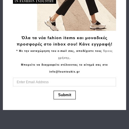
Όλα τα νέα fahion items και μοναδικές
προσφορές στο inbox σου! Κάνε εγγραφή!
* Με την καταχώρηση του e-mail σας, αποδέχεστε τους
Όρους
Αγορά
Αγορά
χρήσης
.
Μπορείτε να διαγραφείτε στέλνοντας το αίτημά σας στο
Φάκελος La Tour Eiffel
Τσάντα TED BAKER
info@fountoukis.gr
N58 151006-1BJ
Pallmer Faux Raffia
Μπορντό
284036 Ψάθα Πράσινο
77.00€
54.90€
129.00€
103.20€
Submit