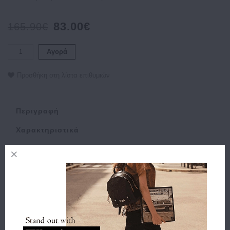
83.00€
165.90€
Αγορά
Προσθήκη στη λίστα επιθυμιών
Περιγραφή
Χαρακτηριστικά
Αποστολή
Πληρωμή
Buy and Win Επιστροφή