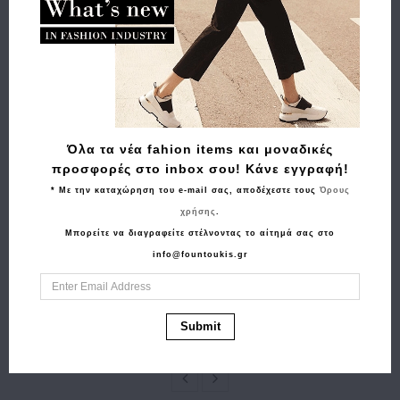
Σχετικά Προϊόντα
Όλα τα νέα fahion items και μοναδικές
προσφορές στο inbox σου! Κάνε εγγραφή!
* Με την καταχώρηση του e-mail σας, αποδέχεστε τους
Όρους
χρήσης
.
Αγορά
Αγορά
Μπορείτε να διαγραφείτε στέλνοντας το αίτημά σας στο
Τσαντάκι μέσης -
Τσάντα GUESS
info@fountoukis.gr
μπανάνα FRNC 4161
Meridian Girlfriend
Μπεζ
Tote HWBG6974230
59.90€
41.90€
Ιβουάρ
Submit
155.00€
108.50€